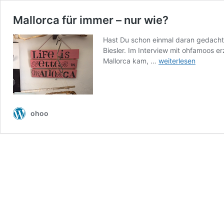
Mallorca für immer – nur wie?
Hast Du schon einmal daran gedacht a
Biesler. Im Interview mit ohfamoos er
Mallorca
Mallorca kam, …
weiterlesen
für
immer
–
nur
wie?
ohoo