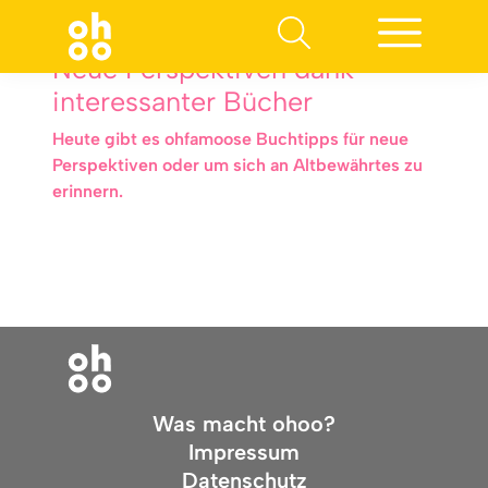
Neue Perspektiven dank
interessanter Bücher
Heute gibt es ohfamoose Buchtipps für neue
Perspektiven oder um sich an Altbewährtes zu
erinnern.
Was macht ohoo?
Impressum
Datenschutz