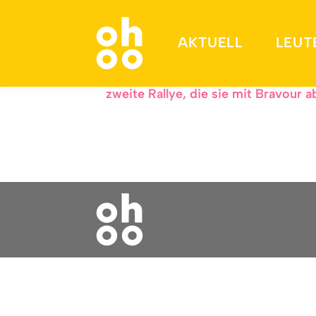
Zwischen Wüste, Be
AKTUELL
LEUT
Jacqueline und Sonja fahren eine Ol
zweite Rallye, die sie mit Bravour a