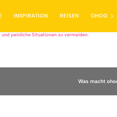
E
INSPIRATION
REISEN
OHOO
anderes als eine gemeinsame Spielanleitung fürs Zus
und peinliche Situationen zu vermeiden.
Was macht oho