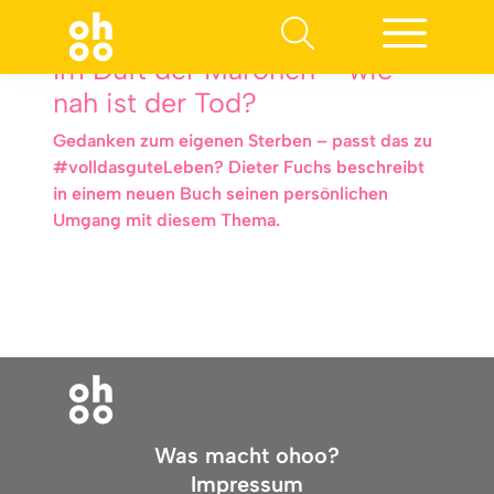
Im Duft der Maronen – wie
nah ist der Tod?
Gedanken zum eigenen Sterben – passt das zu
#volldasguteLeben? Dieter Fuchs beschreibt
in einem neuen Buch seinen persönlichen
Umgang mit diesem Thema.
Was macht ohoo?
Impressum