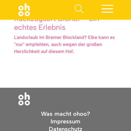
Rückzugsort Biohof – ein
echtes Erlebnis
Landurlaub im Bremer Blockland? Elke kann es
"nur" empfehlen, auch wegen der großen
Herzlichkeit auf diesem Hof.
Was macht ohoo?
Impressum
Datenschutz