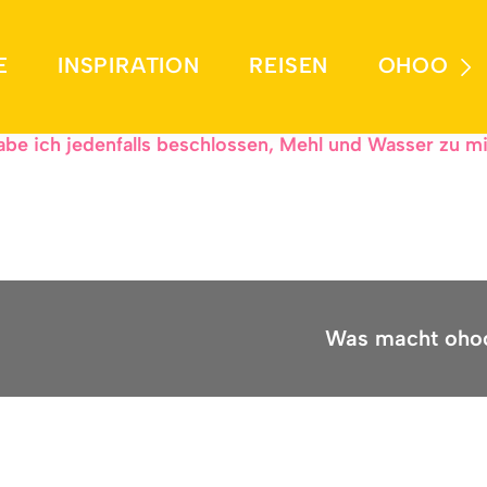
ke ich plötzlich Brot?
E
INSPIRATION
REISEN
OHOO
angen hat. Vielleicht irgendwo zwischen „Ich sollte w
abe ich jedenfalls beschlossen, Mehl und Wasser zu mi
Was macht oho