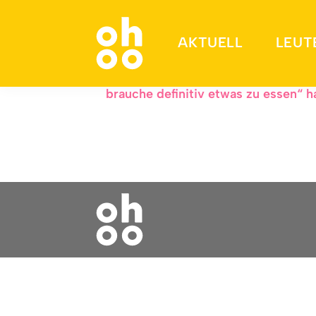
Warum zur Hölle bac
AKTUELL
LEUT
Ich weiß nicht genau, wann es angef
brauche definitiv etwas zu essen“ h