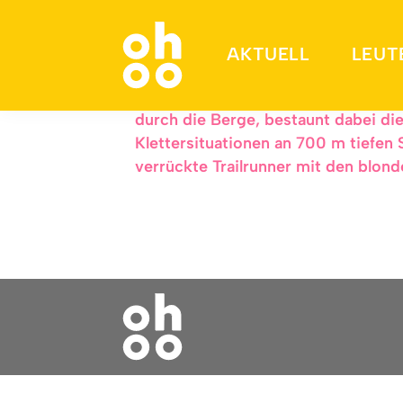
Der mit den Steinbö
AKTUELL
LEUT
Neulich habe ich mich ein bisschen 
durch die Berge, bestaunt dabei di
Klettersituationen an 700 m tiefen
verrückte Trailrunner mit den blond