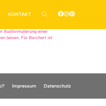
n Tisch?
KONTAKT
Dr. Jürgen Borchert, fast 30 Jahre
er Ausformulierung einer
n lassen. Für Borchert ist
o?
Impressum
Datenschutz