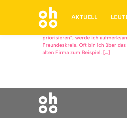
DAS macht gute Fre
AKTUELL
LEUT
Ich sitze beim Lunch, nebenan zwei
priorisieren“, werde ich aufmerksa
Freundeskreis. Oft bin ich über das
alten Firma zum Beispiel. […]