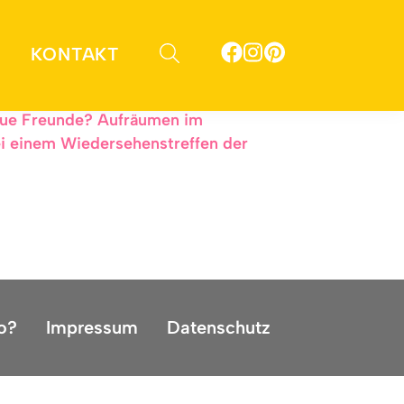
KONTAKT
 müsse man mittlerweile „echt
 neue Freunde? Aufräumen im
bei einem Wiedersehenstreffen der
o?
Impressum
Datenschutz