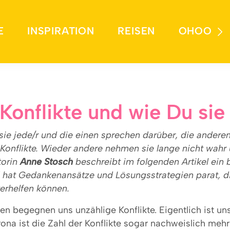
E
INSPIRATION
REISEN
OHOO
Konflikte und wie Du sie 
sie jede/r und die einen sprechen darüber, die anderen
e Konflikte. Wieder andere nehmen sie lange nicht wah
orin
Anne Stosch
beschreibt im folgenden Artikel ein
hat Gedankenansätze und Lösungsstrategien parat, di
terhelfen können.
n begegnen uns unzählige Konflikte. Eigentlich ist unse
rona ist die Zahl der Konflikte sogar nachweislich meh