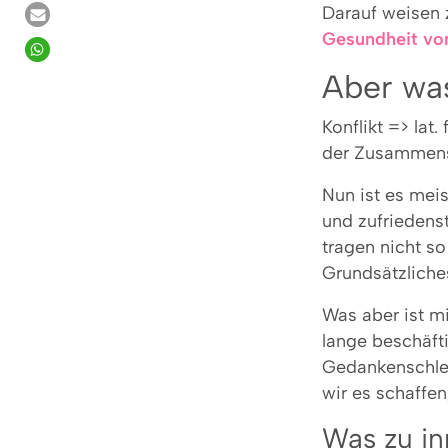
Darauf weisen 
Gesundheit vo
Aber was
Konflikt => lat
der Zusammen
Nun ist es meis
und zufriedenst
tragen nicht so
Grundsätzliches
Was aber ist m
lange beschäft
Gedankenschlei
wir es schaffen
Was zu in