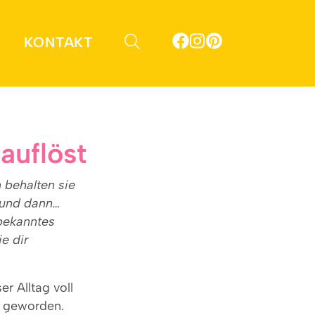
KONTAKT
auflöst
 behalten sie
r und dann…
 bekanntes
e dir
r Alltag voll
r geworden.