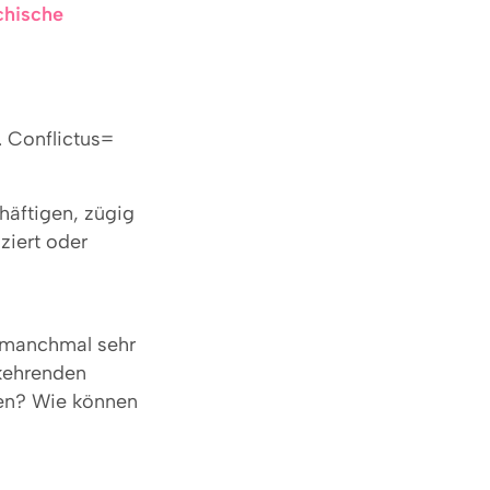
chische
. Conflictus=
häftigen, zügig
ziert oder
s manchmal sehr
rkehrenden
hen? Wie können