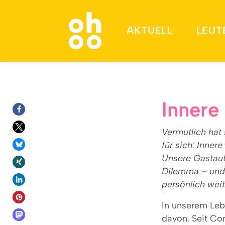
AKTUELL
LEUT
Suchen nach:
Innere 
Vermutlich hat 
für sich: Inner
Unsere Gastaut
Dilemma – und 
persönlich wei
In unserem Lebe
davon. Seit Co