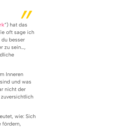
rk
“) hat das
e oft sage ich
 du besser
r zu sein…,
dliche
em Inneren
 sind und was
r nicht der
zuversichtlich
eutet, wie: Sich
 fördern,