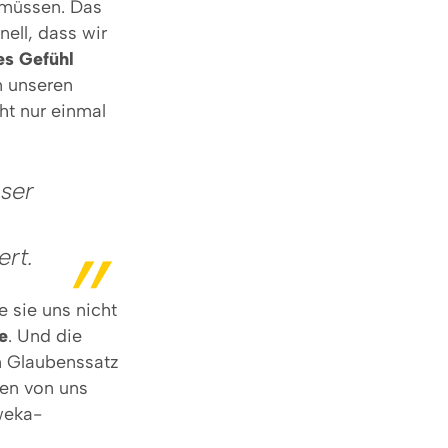
 müssen. Das
ell, dass wir
s Gefühl
n unseren
ht nur einmal
ser
ert.
e sie uns nicht
e
. Und die
en Glaubenssatz
nen von uns
weka-