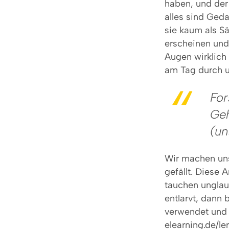
haben, und der
alles sind Geda
sie kaum als 
erscheinen und 
Augen wirklich 
am Tag durch u
For
Geh
(un
Wir machen uns 
gefällt. Diese 
tauchen unglau
entlarvt, dann 
verwendet und 
elearning.de/l