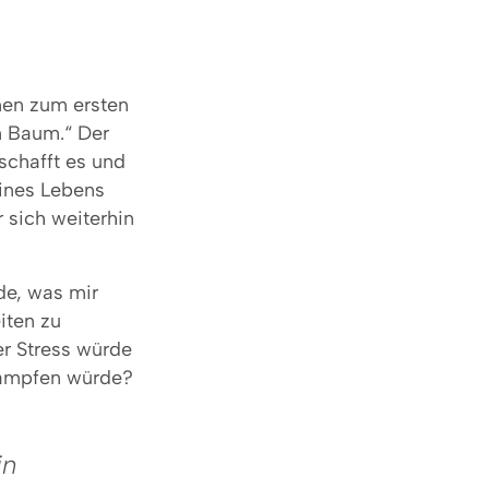
men zum ersten
en Baum.“ Der
 schafft es und
seines Lebens
 sich weiterhin
de, was mir
iten zu
er Stress würde
kämpfen würde?
in