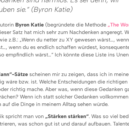
uben sie.“ (Byron Katie)
utorin
Byron Katie
(begründete die Methode
„The Wo
ieser Satz hat mich sehr zum Nachdenken angeregt. Wi
wie z.B.: „Wenn du netter zu XY gewesen wärst…, wenn
st…, wenn du es endlich schaffen würdest, konsequente
so empfindlich wärst…“ Ich könnte diese Liste ins Unen
dann“-Sätze
scheinen mir zu zeigen, dass ich in mein
tig wäre bzw. ist. Welche Entscheidungen die richtigen
 oder richtig mache. Aber was, wenn diese Gedanken ga
rächen? Wenn ich statt solcher Gedanken vollkommen 
h auf die Dinge in meinem Alltag sehen würde.
ik spricht man von
„Stärken stärken“
. Was so viel bed
rieren, was schon gut ist und darauf aufbauen. Talente