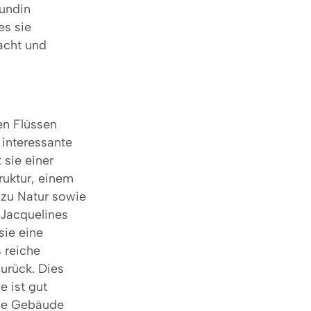
undin
es sie
acht und
en Flüssen
 interessante
 sie einer
ruktur, einem
zu Natur sowie
h Jacquelines
sie eine
s reiche
zurück. Dies
e ist gut
che Gebäude