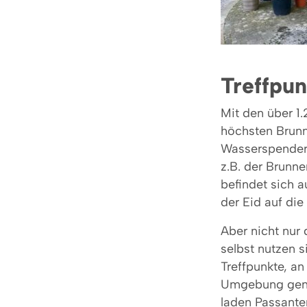
Treffpu
Mit den über 1.
höchsten Brunn
Wasserspender,
z.B. der Brunne
befindet sich a
der Eid auf di
Aber nicht nur 
selbst nutzen 
Treffpunkte, a
Umgebung genie
laden Passanten