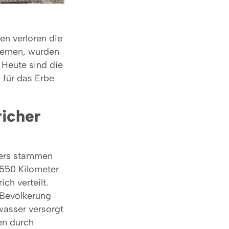
en verloren die
fernen, wurden
. Heute sind die
 für das Erbe
icher
sers stammen
550 Kilometer
ch verteilt.
 Bevölkerung
asser versorgt
en durch