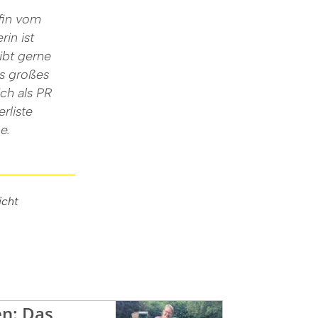
fin vom
in ist
ibt gerne
ls großes
ich als PR
rliste
e.
icht
en: Das