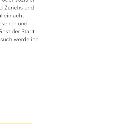
ld Zürichs und
llein acht
gesehen und
Rest der Stadt
esuch werde ich