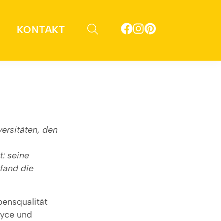
KONTAKT
versitäten, den
: seine
 fand die
bensqualität
oyce und