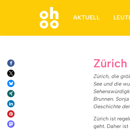
AKTUELL
LEUT
Suchen nach:
Zürich
Zürich, die grö
See und die wu
Sehenswürdigke
Brunnen. Sonja 
Geschichte der
Zürich ist reg
geht. Daher is