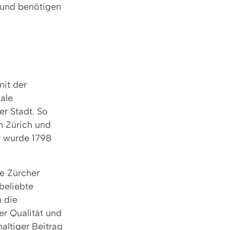
t und benötigen
mit der
ale
r Stadt. So
in Zürich und
er wurde 1798
ie Zürcher
beliebte
h die
r Qualität und
altiger Beitrag