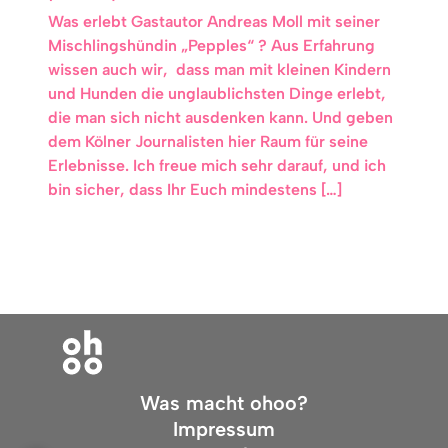
Was erlebt Gastautor Andreas Moll mit seiner
Mischlingshündin „Pepples“ ? Aus Erfahrung
wissen auch wir, dass man mit kleinen Kindern
und Hunden die unglaublichsten Dinge erlebt,
die man sich nicht ausdenken kann. Und geben
dem Kölner Journalisten hier Raum für seine
Erlebnisse. Ich freue mich sehr darauf, und ich
bin sicher, dass Ihr Euch mindestens […]
Was macht ohoo?
Impressum