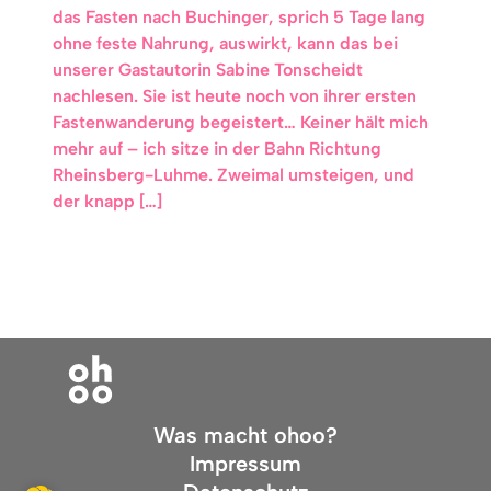
das Fasten nach Buchinger, sprich 5 Tage lang
ohne feste Nahrung, auswirkt, kann das bei
unserer Gastautorin Sabine Tonscheidt
nachlesen. Sie ist heute noch von ihrer ersten
Fastenwanderung begeistert… Keiner hält mich
mehr auf – ich sitze in der Bahn Richtung
Rheinsberg-Luhme. Zweimal umsteigen, und
der knapp […]
Was macht ohoo?
Impressum