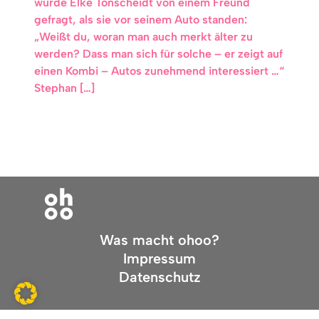
wurde Elke Tonscheidt von einem Freund
gefragt, als sie vor seinem Auto standen:
„Weißt du, woran man auch merkt älter zu
werden? Dass man sich für solche – er zeigt auf
einen Kombi ­– Autos zunehmend interessiert …“
Stephan […]
Was macht ohoo?
Impressum
Datenschutz