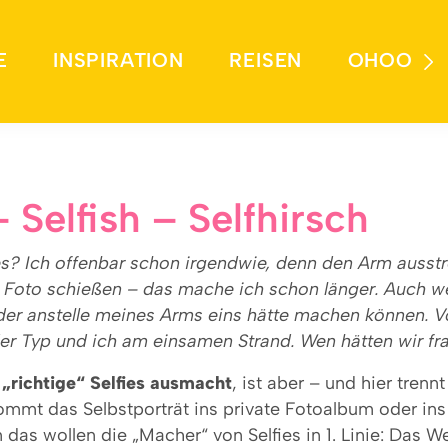
E
INSPIRATION
REISEN
OHOO
– Selfish – Selfhirsch
ies? Ich offenbar schon irgendwie, denn den Arm ausst
Foto schießen – das mache ich schon länger. Auch wei
 der anstelle meines Arms eins hätte machen können. Vo
 der Typ und ich am einsamen Strand. Wen hätten wir f
 „richtige“ Selfies ausmacht
, ist aber – und hier trenn
mmt das Selbstporträt ins private Fotoalbum oder ins
das wollen die „Macher“ von Selfies in 1. Linie: Das W