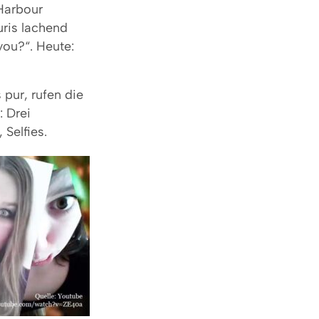
 Harbour
uris lachend
you?“. Heute:
pur, rufen die
: Drei
 Selfies.