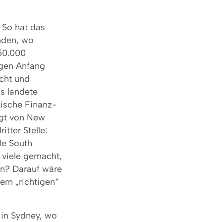
 So hat das
nden, wo
250.000
gen Anfang
cht und
s landete
nische Finanz-
lgt von New
ritter Stelle:
le South
 viele gemacht,
ten? Darauf wäre
em „richtigen“
 in Sydney, wo