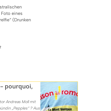
stralischen
Foto eines
elfie“ (Drunken
t
– pourquoi,
tor Andreas Moll mit
hündin „Pepples“ ? Aus