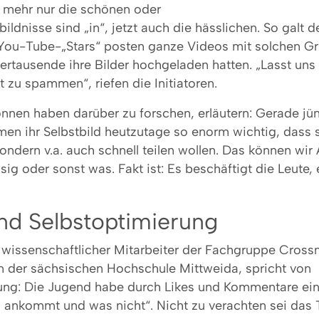
t mehr nur die schönen oder
ildnisse sind „in“, jetzt auch die hässlichen. So galt d
 You-Tube-„Stars“ posten ganze Videos mit solchen G
tausende ihre Bilder hochgeladen hatten. „Lasst uns 
t zu spammen“, riefen die Initiatoren.
onnen haben darüber zu forschen, erläutern: Gerade jü
n ihr Selbstbild heutzutage so enorm wichtig, dass s
sondern v.a. auch schnell teilen wollen. Das können wir 
ssig oder sonst was. Fakt ist: Es beschäftigt die Leute
und Selbstoptimierung
 wissenschaftlicher Mitarbeiter der Fachgruppe Cross
n der sächsischen Hochschule Mittweida, spricht von
ung: Die Jugend habe durch Likes und Kommentare ein
s ankommt und was nicht“. Nicht zu verachten sei da