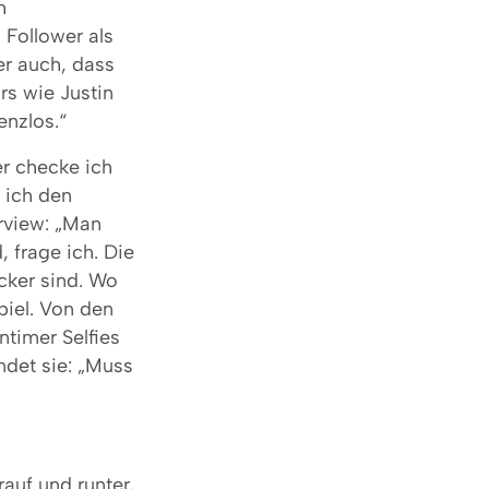
h
 Follower als
er auch, dass
rs wie Justin
enzlos.“
r checke ich
e ich den
rview: „Man
 frage ich. Die
ecker sind. Wo
piel. Von den
ntimer Selfies
indet sie: „Muss
rauf und runter,