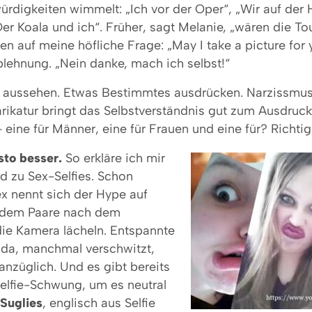
ürdigkeiten wimmelt: „Ich vor der Oper“, „Wir auf der
er Koala und ich“. Früher, sagt Melanie, „wären die To
 auf meine höfliche Frage: „May I take a picture for 
blehnung. „Nein danke, mach ich selbst!“
s aussehen. Etwas Bestimmtes ausdrücken. Narzissmus 
Karikatur bringt das Selbstverständnis gut zum Ausdruck
– eine für Männer, eine für Frauen und eine für? Richtig,
esto besser.
So erkläre ich mir
d zu Sex-Selfies. Schon
ex nennt sich der Hype auf
i dem Paare nach dem
die Kamera lächeln. Entspannte
 da, manchmal verschwitzt,
anzüglich. Und es gibt bereits
elfie-Schwung, um es neutral
Suglies
, englisch aus Selfie