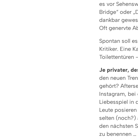
es vor Sehensw
Bridge“ oder „D
dankbar gewesen
Oft genervte A
Spontan soll e
Kritiker. Eine 
Toilettentüren 
Je privater, d
den neuen Tren
gehört? Afters
Instagram, be
Liebesspiel in 
Leute posieren
selten (noch?) 
den nächsten S
zu benennen …