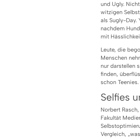
und Ugly. Nich
witzigen Selbstb
als Sugly-Day.
nachdem Hunder
mit Hässlichkei
Leute, die beg
Menschen nehme
nur darstellen 
finden, überflü
schon Teenies.
Selfies 
Norbert Rasch,
Fakultät Medie
Selbstoptimier
Vergleich, „wa