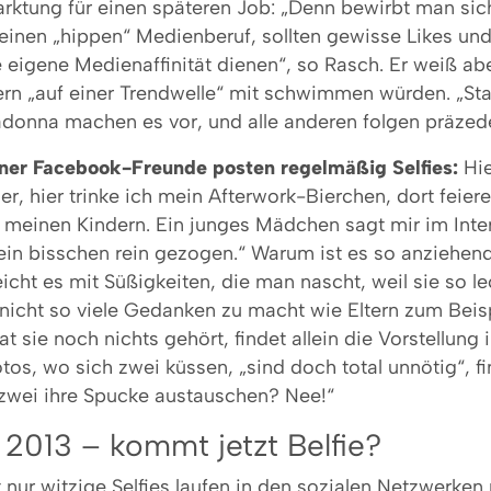
arktung für einen späteren Job: „Denn bewirbt man sic
einen „hippen“ Medienberuf, sollten gewisse Likes und
 eigene Medienaffinität dienen“, so Rasch. Er weiß ab
ern „auf einer Trendwelle“ mit schwimmen würden. „Sta
donna machen es vor, und alle anderen folgen präzed
ner Facebook-Freunde posten regelmäßig Selfies:
Hie
ger, hier trinke ich mein Afterwork-Bierchen, dort feier
 meinen Kindern. Ein junges Mädchen sagt mir im Inte
in bisschen rein gezogen.“ Warum ist es so anziehend,
eicht es mit Süßigkeiten, die man nascht, weil sie so l
nicht so viele Gedanken zu macht wie Eltern zum Beis
t sie noch nichts gehört, findet allein die Vorstellung i
otos, wo sich zwei küssen, „sind doch total unnötig“, f
 zwei ihre Spucke austauschen? Nee!“
r 2013 – kommt jetzt Belfie?
nur witzige Selfies laufen in den sozialen Netzwerken 