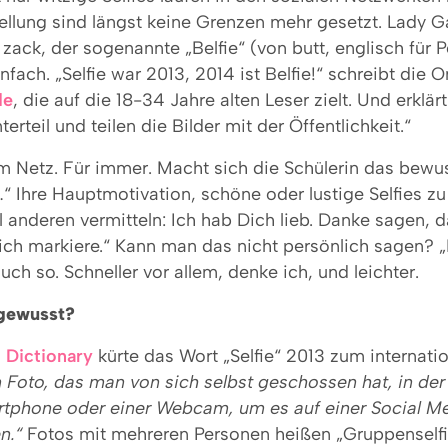
ellung sind längst keine Grenzen mehr gesetzt. Lady G
, zack, der sogenannte „Belfie“ (von butt, englisch für 
nfach. „Selfie war 2013, 2014 ist Belfie!“ schreibt die 
de
, die auf die 18-34 Jahre alten Leser zielt. Und erklärt
nterteil und teilen die Bilder mit der Öffentlichkeit.“
im Netz. Für immer. Macht sich die Schülerin das bewus
 Ihre Hauptmotivation, schöne oder lustige Selfies zu 
ill anderen vermitteln: Ich hab Dich lieb. Danke sagen, 
 ich markiere.“ Kann man das nicht persönlich sagen? „
uch so. Schneller vor allem, denke ich, und leichter.
 gewusst?
 Dictionary
kürte das Wort „Selfie“ 2013 zum internati
n Foto, das man von sich selbst geschossen hat, in der
tphone oder einer Webcam, um es auf einer Social M
n.“
Fotos mit mehreren Personen heißen „Gruppenselfi