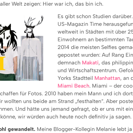
ller Welt zeigen: Hier war ich, das bin ich.
E
s gibt schon Studien darüber.
US-Magazin Time herausgefu
weltweit in Städten mit über 
Einwohnern an bestimmten Ta
2014 die meisten Selfies gema
gepostet wurden: Auf Rang Ein
demnach
Makati
, das philippi
und Wirtschaftszentrum. Gefo
Yorks Stadtteil
Manhattan
, an d
Miami Beach
. Miami – der coo
chaffen für Fotos. 2010 haben mein Mann und ich dort
ir wollten uns beide am Strand „festhalten“. Aber pos
mmen. Und hätte uns jemand gefragt, ob er uns mit ein
könne, wir würden auch heute noch definitiv ja sagen.
ohl gewandelt.
Meine Blogger-Kollegin Melanie lebt ja