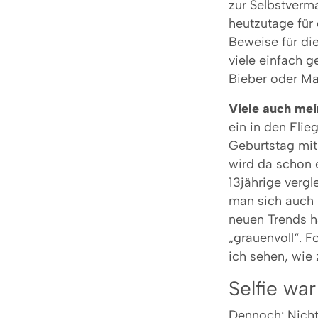
zur Selbstverm
heutzutage für 
Beweise für die
viele einfach g
Bieber oder Ma
Viele auch mei
ein in den Flie
Geburtstag mit
wird da schon e
13jährige vergl
man sich auch 
neuen Trends ha
„grauenvoll“. F
ich sehen, wie
Selfie wa
Dennoch: Nicht 