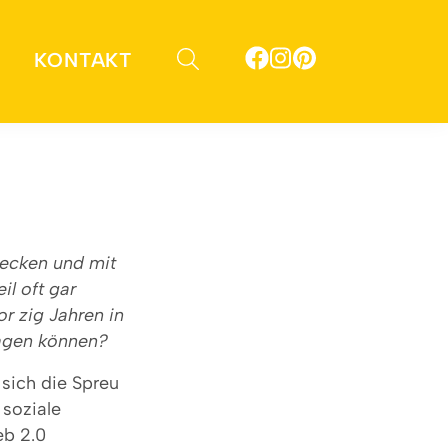
KONTAKT
recken und mit
l oft gar
r zig Jahren in
ragen können?
t sich die Spreu
 soziale
eb 2.0