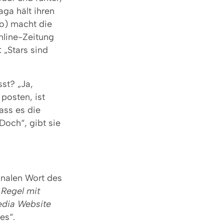
aga hält ihren
Po) macht die
Online-Zeitung
: „Stars sind
st? „Ja,
posten, ist
dass es die
Doch“, gibt sie
onalen Wort des
 Regel mit
edia Website
es“.