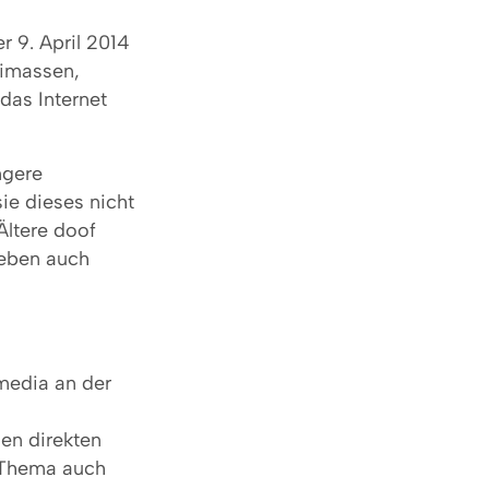
er 9. April 2014
rimassen,
das Internet
ngere
ie dieses nicht
Ältere doof
, eben auch
media an der
en direkten
s Thema auch