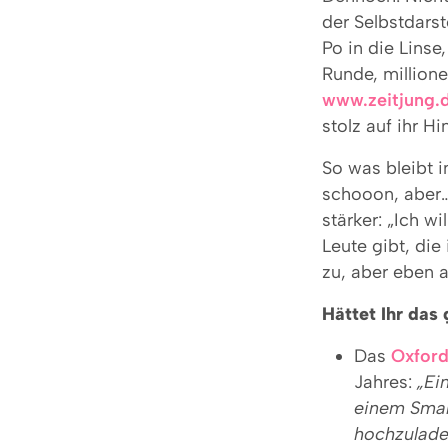
der Selbstdarst
Po in die Linse
Runde, millione
www.zeitjung.
stolz auf ihr Hi
So was bleibt 
schooon, aber…“
stärker: „Ich w
Leute gibt, die
zu, aber eben a
Hättet Ihr das
Das
Oxford
Jahres:
„Ei
einem Smar
hochzulade