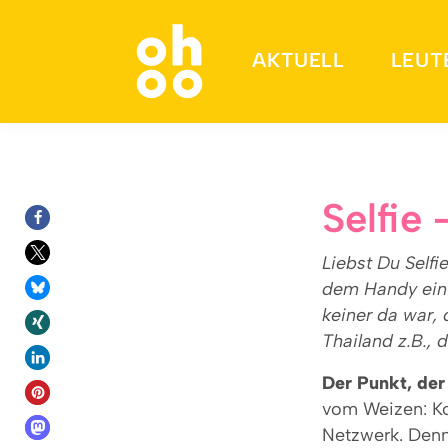
AKTUELL
LEUT
Suchen nach:
Selfie 
Liebst Du Self
dem Handy ein 
keiner da war,
Thailand z.B.,
Der Punkt, der
vom Weizen: Ko
Netzwerk. Denn 