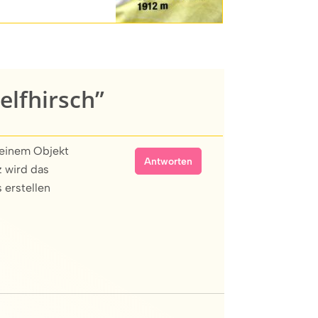
elfhirsch”
 einem Objekt
Antworten
z wird das
 erstellen