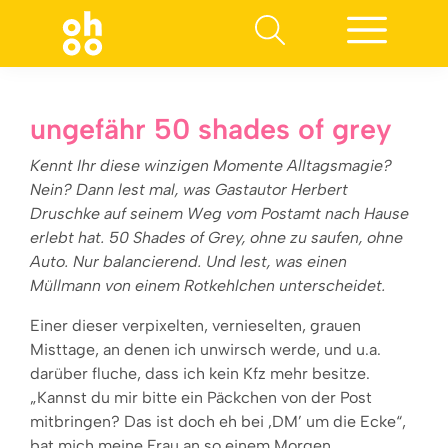
Suchen nach:
ungefähr 50 shades of grey
Kennt Ihr diese winzigen Momente Alltagsmagie?
Nein? Dann lest mal, was Gastautor Herbert
Druschke auf seinem Weg vom Postamt nach Hause
erlebt hat. 50 Shades of Grey, ohne zu saufen, ohne
Auto. Nur balancierend. Und lest, was einen
Müllmann von einem Rotkehlchen unterscheidet.
Einer dieser verpixelten, vernieselten, grauen
Misttage, an denen ich unwirsch werde, und u.a.
darüber fluche, dass ich kein Kfz mehr besitze.
„Kannst du mir bitte ein Päckchen von der Post
mitbringen? Das ist doch eh bei ‚DM’ um die Ecke“,
bat mich meine Frau an so einem Morgen.