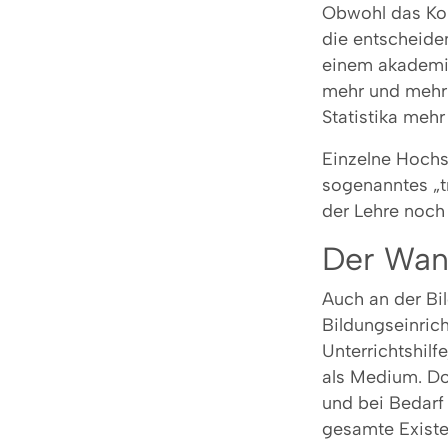
Obwohl das Kon
die entscheid
einem akademis
mehr und mehr 
Statistika meh
Einzelne Hochs
sogenanntes „t
der Lehre noch 
Der Wand
Auch an der Bil
Bildungseinrich
Unterrichtshilf
als Medium. Do
und bei Bedarf
gesamte Existe