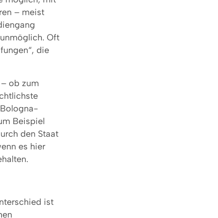
ren – meist
udiengang
unmöglich. Oft
fungen“, die
t – ob zum
chtlichste
 Bologna-
um Beispiel
durch den Staat
wenn es hier
halten.
terschied ist
hen