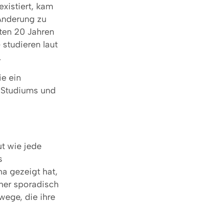
xistiert, kam
Änderung zu
ten 20 Jahren
studieren laut
.
e ein
 Studiums und
ut wie jede
s
na gezeigt hat,
eher sporadisch
ege, die ihre