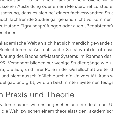
ossenen Ausbildung oder einem Meisterbrief zu studie
ussetzung, dass es sich bei einem fachverwandten St
auch fachfremde Studiengänge sind nicht vollkommen 
heutzutage Eignungsprüfungen oder auch „Begabtenprü
r ebnen.
akademische Welt an sich hat sich merklich gewandel
chlechteren ist Ansichtssache. So ist wohl der offensi
nführung des Bachelor/Master Systems im Rahmen des
999. Verschont blieben nur wenige Studiengänge wie z
a, die aufgrund ihrer Rolle in der Gesellschaft weiter 
und nicht ausschließlich durch die Universität. Auch 
del gab und gibt, wird an bestimmten Systemen festge
 Praxis und Theorie
ysteme haben wir uns angesehen und ein deutlicher Un
t die Wahl zwischen einem theorielastigen, akademisc