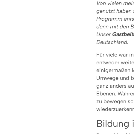
Von vielen mei
genutzt haben 
Programm entsc
denn mit den B
Unser
Gastbeit
Deutschland.
Für viele war 
entweder weite
einigermaßen k
Umwege und bes
ganz anders au
Ebenen. Währen
zu bewegen sch
wiederzuerken
Bildung 