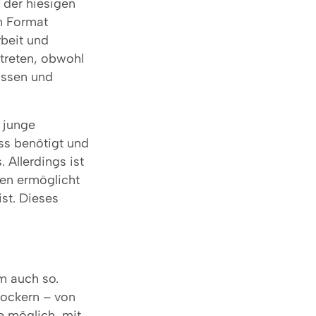
 der hiesigen
n Format
rbeit und
rtreten, obwohl
lassen und
r junge
ss benötigt und
. Allerdings ist
cen ermöglicht
st. Dieses
m auch so.
lockern – von
e möglich, mit