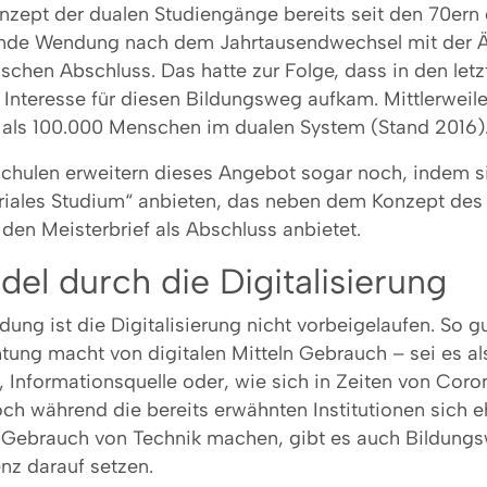
zept der dualen Studiengänge bereits seit den 70ern e
ende Wendung nach dem Jahrtausendwechsel mit der 
chen Abschluss. Das hatte zur Folge, dass in den letz
Interesse für diesen Bildungsweg aufkam. Mittlerweile 
r als 100.000 Menschen im dualen System (Stand 2016)
chulen erweitern dieses Angebot sogar noch, indem si
riales Studium“ anbieten, das neben dem Konzept des
den Meisterbrief als Abschluss anbietet.
el durch die Digitalisierung
dung ist die Digitalisierung nicht vorbeigelaufen. So g
tung macht von digitalen Mitteln Gebrauch – sei es al
e, Informationsquelle oder, wie sich in Zeiten von Coro
ch während die bereits erwähnten Institutionen sich 
 Gebrauch von Technik machen, gibt es auch Bildungsw
nz darauf setzen.