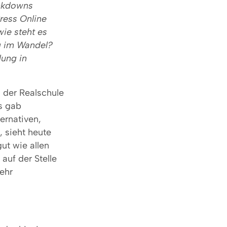
ockdowns
ress Online
ie steht es
ng im Wandel?
dung in
 der Realschule
s gab
ernativen,
 sieht heute
ut wie allen
auf der Stelle
ehr