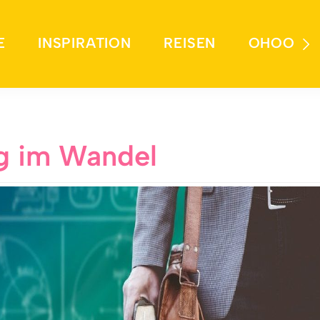
E
INSPIRATION
REISEN
OHOO
g im Wandel