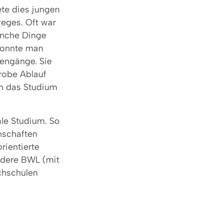
ete dies jungen
eges. Oft war
Manche Dinge
 konnte man
iengänge. Sie
robe Ablauf
an das Studium
ale Studium. So
nschaften
rientierte
dere BWL (mit
chschulen