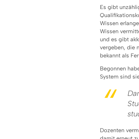
Es gibt unzähl
Qualifikationsk
Wissen erlange
Wissen vermitte
und es gibt ak
vergeben, die m
bekannt als Fer
Begonnen haben
System sind si
Dan
Stu
stu
Dozenten vermi
damit erneut z