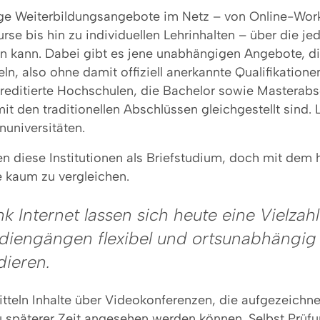
ige Weiterbildungsangebote im Netz – von Online-Wor
urse bis hin zu individuellen Lehrinhalten – über die je
n kann. Dabei gibt es jene unabhängigen Angebote, di
ln, also ohne damit offiziell anerkannte Qualifikation
kreditierte Hochschulen, die Bachelor sowie Masterab
it den traditionellen Abschlüssen gleichgestellt sind. 
nuniversitäten.
 diese Institutionen als Briefstudium, doch mit dem 
e kaum zu vergleichen.
k Internet lassen sich heute eine Vielzah
diengängen flexibel und ortsunabhängig
dieren.
tteln Inhalte über Videokonferenzen, die aufgezeichn
u späterer Zeit angesehen werden können. Selbst Prüf