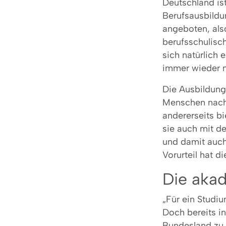
Deutschland is
Berufsausbildu
angeboten, als
berufsschulisch
sich natürlich 
immer wieder 
Die Ausbildung 
Menschen nach 
andererseits bie
sie auch mit d
und damit auch
Vorurteil hat d
Die aka
„Für ein Studiu
Doch bereits i
Bundesland zu 