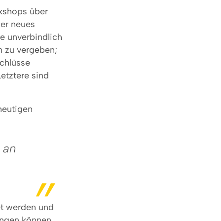
kshops über
der neues
e unverbindlich
en zu vergeben;
schlüsse
Letztere sind
heutigen
l an
et werden und
ungen können