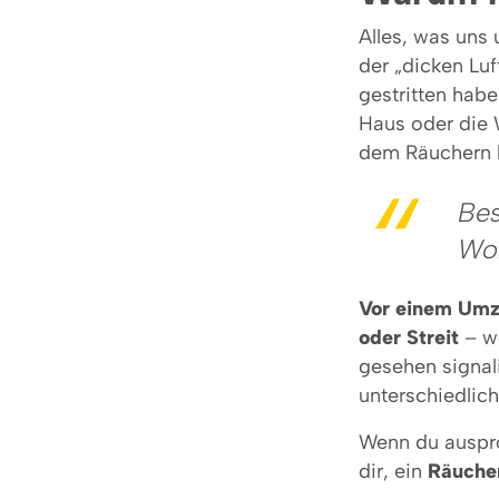
Alles, was uns
der „dicken Lu
gestritten hab
Haus oder die 
dem Räuchern b
Bes
Wo
Vor einem Um
oder Streit
– we
gesehen signal
unterschiedlich
Wenn du auspro
dir, ein
Räuche