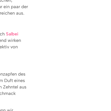
schen,
r ein paar der
reichen aus.
ich
Salbei
end wirken
ektiv von
enzapfen des
m Duft eines
m Zehntel aus
eschmack
enn wir