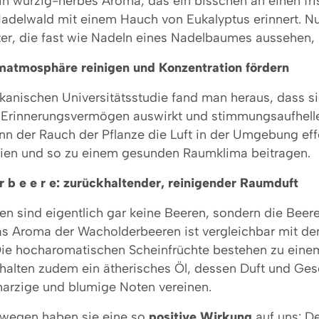
in würzig-herbes Aroma, das ein bisschen an einen fri
adelwald mit einem Hauch von Eukalyptus erinnert. Nu
ter, die fast wie Nadeln eines Nadelbaumes aussehen, 
aumatmosphäre reinigen und Konzentration fördern
ikanischen Universitätsstudie fand man heraus, dass s
s Erinnerungsvermögen auswirkt und stimmungsaufhell
nn der Rauch der Pflanze die Luft in der Umgebung eff
eien und so zu einem gesunden Raumklima beitragen.
 r b e e r e: zurückhaltender, reinigender Raumduft
n sind eigentlich gar keine Beeren, sondern die Beer
s Aroma der Wacholderbeeren ist vergleichbar mit de
ie hocharomatischen Scheinfrüchte bestehen zu eine
halten zudem ein ätherisches Öl, dessen Duft und G
 harzige und blumige Noten vereinen.
wegen haben sie eine so
positive Wirkung
auf uns: D