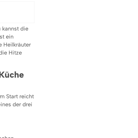
u kannst die
st ein
 Heilkräuter
die Hitze
 Küche
m Start reicht
ines der drei