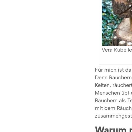
Vera Kubeile
Für mich ist d
Denn Räuchern i
Kelten, räuche
Menschen übt e
Räuchern als T
mit dem Räuche
zusammengeste
Warum r