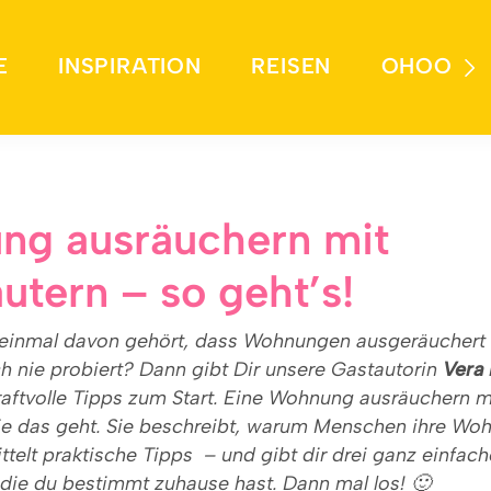
E
INSPIRATION
REISEN
OHOO
g ausräuchern mit
äutern – so geht’s!
 einmal davon gehört, dass Wohnungen ausgeräuchert
ch nie probiert? Dann gibt Dir unsere Gastautorin
Vera 
raftvolle Tipps zum Start. Eine Wohnung ausräuchern mi
ie das geht. Sie beschreibt, warum Menschen ihre W
ttelt praktische Tipps – und gibt dir drei ganz einfac
, die du bestimmt zuhause hast. Dann mal los! 🙂