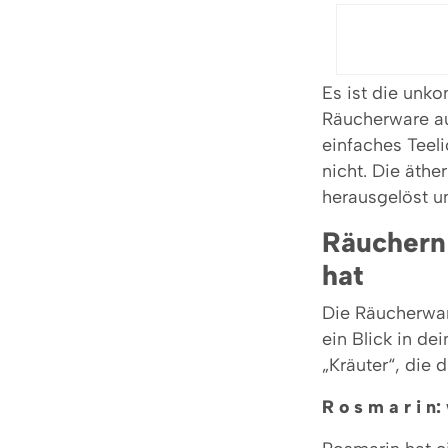
Es ist die unko
Räucherware auf
einfaches Teel
nicht. Die äth
herausgelöst un
Räuchern 
hat
Die Räucherware
ein Blick in de
„Kräuter“, die 
R o s m a r i 