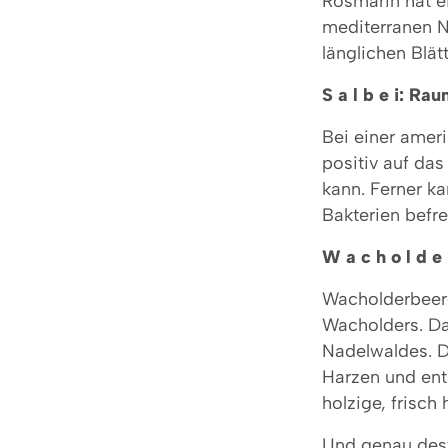
Rosmarin hat e
mediterranen N
länglichen Blät
S a l b e i: R
Bei einer amer
positiv auf da
kann. Ferner ka
Bakterien befr
W a c h o l d e
Wacholderbeere
Wacholders. Da
Nadelwaldes. D
Harzen und ent
holzige, frisch
Und genau des