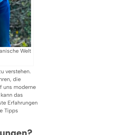
manische Welt
u verstehen.
hren, die
uf uns moderne
 kann das
ste Erfahrungen
he Tipps
nungen?