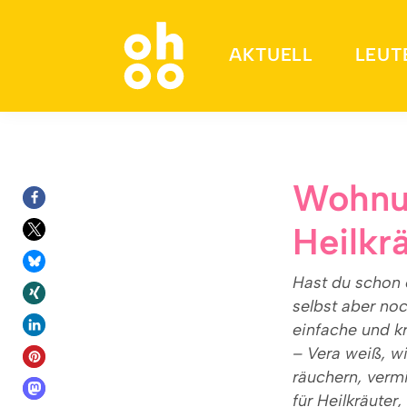
AKTUELL
LEUT
Suchen nach:
Wohnun
Heilkr
Hast du schon
selbst aber no
einfache und k
– Vera weiß, w
räuchern, vermi
für Heilkräuter