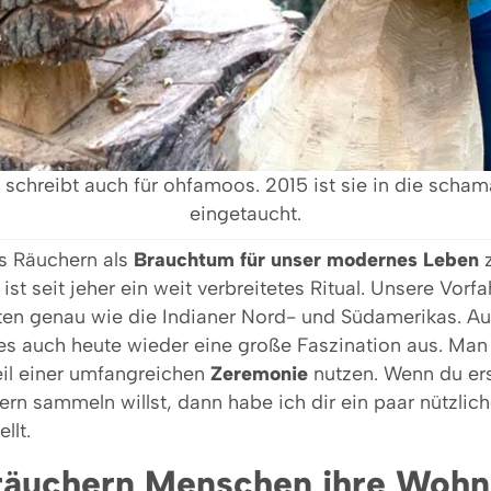
 schreibt auch für ohfamoos. 2015 ist sie in die scha
eingetaucht.
as Räuchern als
Brauchtum für unser modernes Leben
z
st seit jeher ein weit verbreitetes Ritual. Unsere Vorfa
rten genau wie die Indianer Nord- und Südamerikas. A
s auch heute wieder eine große Faszination aus. Man
eil einer umfangreichen
Zeremonie
nutzen. Wenn du er
rn sammeln willst, dann habe ich dir ein paar nützlic
llt.
äuchern Menschen ihre Woh