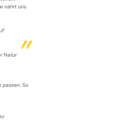
e nährt uns
ur
r Natur
n passen. So
cht