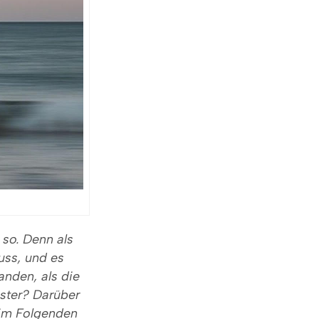
 so. Denn als
uss, und es
anden, als die
ster? Darüber
 im Folgenden