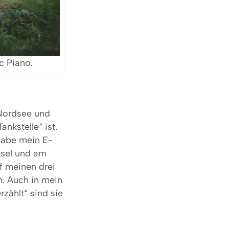
c Piano.
 Nordsee und
ankstelle“ ist.
 habe mein E-
nsel und am
f meinen drei
. Auch in mein
zählt“ sind sie