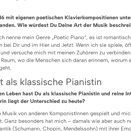
016 mit eigenen poetischen Klavierkompositionen unte
tanden. Wie würdest Du Deine Art der Musik beschre
ch nenne mein Genre „Poetic Piano“, es ist romantisch
ei Dir und im Hier und Jetzt. Wenn ich sie spiele, öf
 und versuche mich mit meinen Zuhörern zu verbinden.
 Raum, wo die Menschen sich daran erinnern, worum e
geht.
 als klassische Pianistin
n Leben hast Du als klassische Pianistin und reine In
rin liegt der Unterschied zu heute?
h Musik von anderen KomponistInnen gespielt und mich
llt. Ganz besonders hat mich – damals wie aber auch n
ntik (Schumann, Chopin, Mendelssohn) mit ihrer Emot