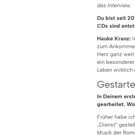
das Interview.
Du bist seit 2
CDs sind ents
Hauke Kranz:
I
zum Ankommen b
Herz ganz weit
ein besonderer
Leben wirklich 
Gestartet
In Deinem erste
gearbeitet. Wo
Früher habe ic
„Dienst“ geste
Musik der Roma