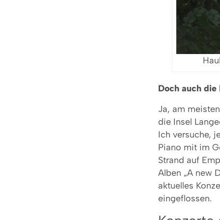
Hauk
Doch auch die 
Ja, am meisten
die Insel Lang
Ich versuche, j
Piano mit im G
Strand auf Emp
Alben „A new D
aktuelles Konz
eingeflossen.