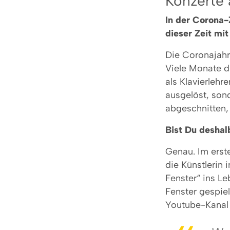
Konzerte 
In der Corona-
dieser Zeit mit
Die Coronajahre
Viele Monate d
als Klavierlehr
ausgelöst, son
abgeschnitten,
Bist Du deshal
Genau. Im erst
die Künstlerin 
Fenster“ ins L
Fenster gespie
Youtube-Kanal 