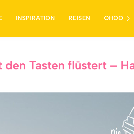
E
INSPIRATION
REISEN
OHOO
t den Tasten flüstert – H