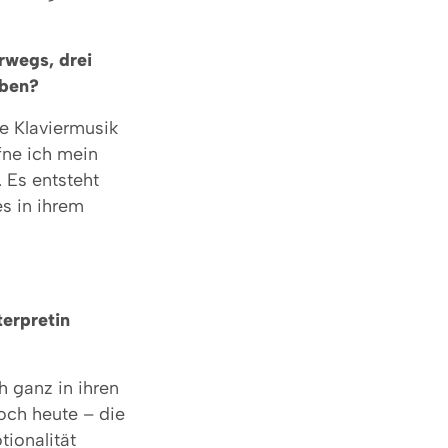
rwegs, drei
iben?
e Klaviermusik
fne ich mein
 Es entsteht
s in ihrem
terpretin
 ganz in ihren
och heute – die
ionalität