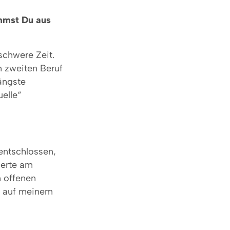
immst Du aus
schwere Zeit.
m zweiten Beruf
zängste
elle“
entschlossen,
zerte am
 offenen
d auf meinem