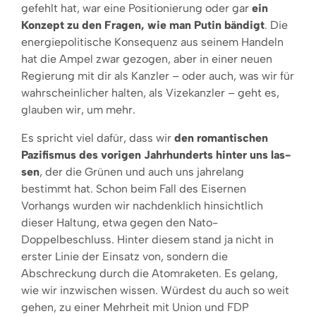
gefehlt hat, war eine Positionierung oder gar
ein
Konzept zu den Fragen, wie man Putin bändigt
. Die
energiepo­litische Konsequenz aus seinem Handeln
hat die Ampel zwar gezogen, aber in einer neuen
Regie­rung mit dir als Kanzler – oder auch, was wir für
wahrscheinlicher halten, als Vizekanzler – geht es,
glauben wir, um mehr.
Es spricht viel dafür, dass wir
den romantischen
Pazifismus des vorigen Jahrhunderts hinter uns las­
sen
, der die Grünen und auch uns jahrelang
bestimmt hat. Schon beim Fall des Eisernen
Vorhangs wurden wir nachdenklich hinsichtlich
dieser Haltung, etwa gegen den Nato-
Doppelbeschluss. Hin­ter diesem stand ja nicht in
erster Linie der Einsatz von, sondern die
Abschreckung durch die Atom­raketen. Es gelang,
wie wir inzwischen wissen. Würdest du auch so weit
gehen, zu ei­ner Mehrheit mit Union und FDP