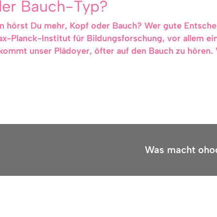
oder Bauch-Typ?
 hörst Du mehr, Kopf oder Bauch? Wer gute Entscheidu
x-Planck-Institut für Bildungsforschung, vor allem ein
 kommt unser Plädoyer, öfter auf den Bauch zu hören. 
Was macht oho