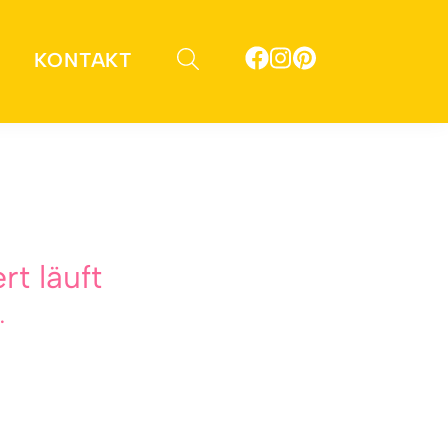
KONTAKT
auchen, erfährst Du in diesem
t läuft
.