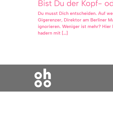
Bist Du der Kopf- 
Du musst Dich entscheiden. Auf wen
Gigerenzer, Direktor am Berliner Ma
ignorieren. Weniger ist mehr? Hier
hadern mit […]