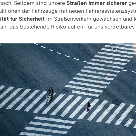
 hoch. Seitdem sind unsere
Straßen immer sicherer
gew
uktionen der Fahrzeuge mit neuen Fahrerassistenzsyst
ität für Sicherheit
im Straßenverkehr gewachsen und l
an, das bestehende Risiko auf ein für uns vertretbare