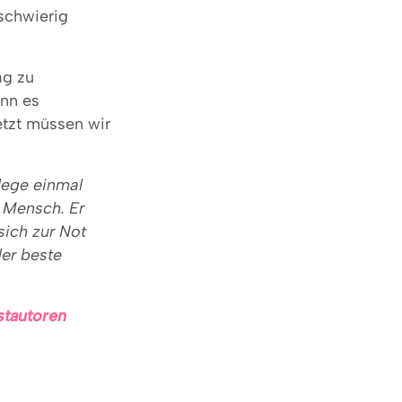
 schwierig
ag zu
enn es
etzt müssen wir
lege einmal
r Mensch. Er
sich zur Not
der beste
stautoren