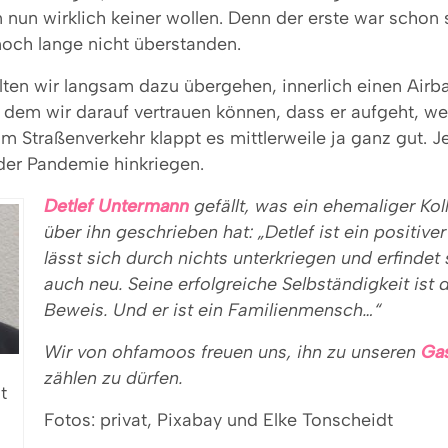
 nun wirklich keiner wollen. Denn der erste war schon
noch lange nicht überstanden.
lten wir langsam dazu übergehen, innerlich einen Airb
ei dem wir darauf vertrauen können, dass er aufgeht, w
Im Straßenverkehr klappt es mittlerweile ja ganz gut. J
 der Pandemie hinkriegen.
Detlef Untermann
gefällt, was ein
ehemaliger Kol
über ihn geschrieben hat: „Detlef ist ein
positive
lässt sich durch nichts
unterkriegen und erfindet 
auch neu. Seine erfolgreiche Selbständigkeit ist 
Beweis. Und er
ist ein Familienmensch…“
Wir von ohfamoos freuen uns, ihn zu unseren
Ga
zählen zu dürfen.
t
Fotos: privat, Pixabay und Elke Tonscheidt