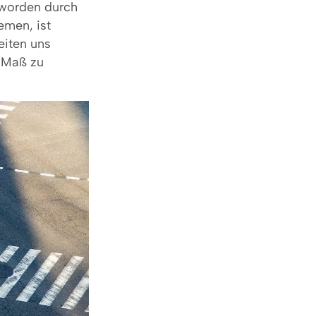
orden durch
emen, ist
eiten uns
s Maß zu