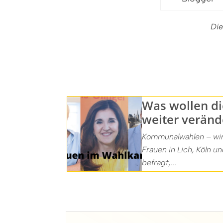
Die
Was wollen di
weiter veränd
Kommunalwahlen – wir
Frauen in Lich, Köln u
befragt,...