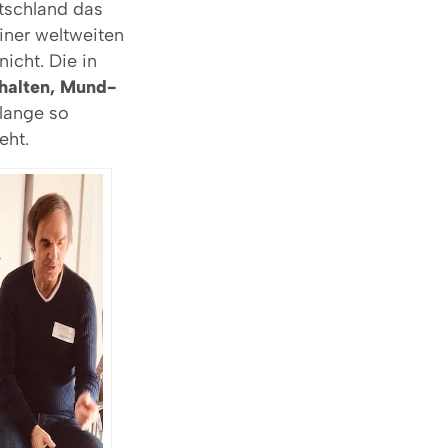
utschland das
iner weltweiten
icht. Die in
halten, Mund-
 lange so
eht.