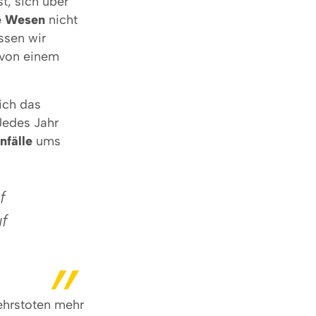
st, sich über
e Wesen
nicht
ssen wir
h von einem
ich das
 Jedes Jahr
nfälle
ums
f
f
ehrstoten mehr