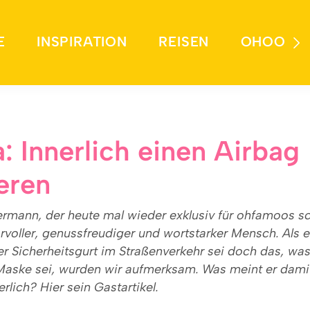
E
INSPIRATION
REISEN
OHOO
: Innerlich einen Airbag
ieren
ermann, der heute mal wieder exklusiv für ohfamoos sc
rvoller, genussfreudiger und wortstarker Mensch. Als 
er Sicherheitsgurt im Straßenverkehr sei doch das, was
aske sei, wurden wir aufmerksam. Was meint er dami
nerlich? Hier sein Gastartikel.