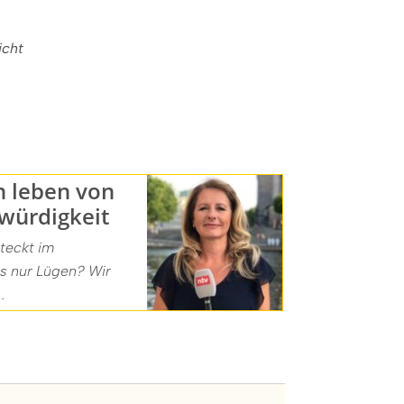
icht
n leben von
würdigkeit
steckt im
es nur Lügen? Wir
.