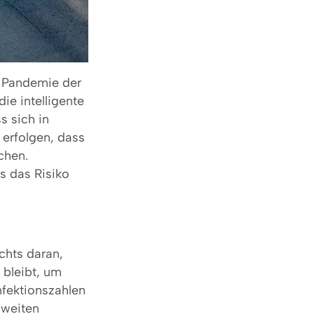
r Pandemie der
ie intelligente
 sich in
erfolgen, dass
chen.
s das Risiko
ichts daran,
 bleibt, um
nfektionszahlen
zweiten