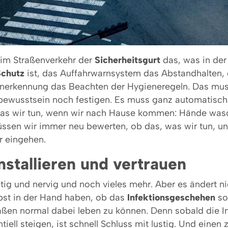
 im Straßenverkehr der
Sicherheitsgurt
das, was in de
chutz
ist, das Auffahrwarnsystem das Abstandhalten, d
nerkennung das Beachten der Hygieneregeln. Das muss
ewusstsein noch festigen. Es muss ganz automatisch 
 was wir tun, wenn wir nach Hause kommen: Hände was
üssen wir immer neu bewerten, ob das, was wir tun, un
ir eingehen.
nstallieren und vertrauen
ästig und nervig und noch vieles mehr. Aber es ändert n
lbst in der Hand haben, ob das
Infektionsgeschehen
so
ßen normal dabei leben zu können. Denn sobald die I
iell steigen, ist schnell Schluss mit lustig. Und einen 