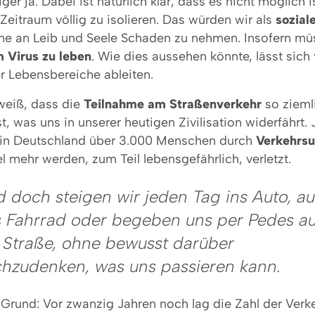
er ja. Dabei ist natürlich klar, dass es nicht möglich i
Zeitraum völlig zu isolieren. Das würden wir als
sozial
ne an Leib und Seele Schaden zu nehmen. Insofern mü
m Virus zu leben
. Wie dies aussehen könnte, lässt sic
r Lebensbereiche ableiten.
weiß, dass die
Teilnahme am Straßenverkehr
so zieml
st, was uns in unserer heutigen Zivilisation widerfährt.
 in Deutschland über 3.000 Menschen durch
Verkehrsu
l mehr werden, zum Teil lebensgefährlich, verletzt.
 doch steigen wir jeden Tag ins Auto, au
 Fahrrad oder begeben uns per Pedes au
 Straße, ohne bewusst darüber
hzudenken, was uns passieren kann.
 Grund: Vor zwanzig Jahren noch lag die Zahl der Verk