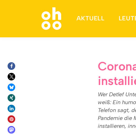
AKTUELL
LEUT
Suchen nach:
Corona
install
Wer Detlef Unt
weiß: Ein humo
Telefon sagt, d
Pandemie die M
installieren, in