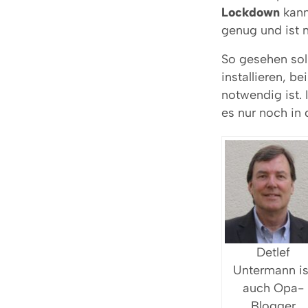
Lockdown
kann
genug und ist 
So gesehen sol
installieren, b
notwendig ist. 
es nur noch in
Detlef
Untermann is
auch Opa-
Blogger