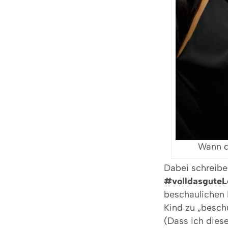
Wann d
Dabei schreibe 
#volldasgute
beschaulichen L
Kind zu „besch
(Dass ich dies