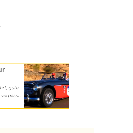
t
ur
hrt, gute
 verpasst.