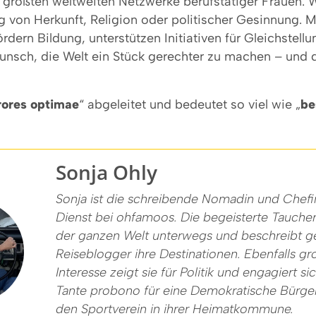
r größten weltweiten Netzwerke berufstätiger Frauen. W
on Herkunft, Religion oder politischer Gesinnung. Mi
ördern Bildung, unterstützen Initiativen für Gleichstel
unsch, die Welt ein Stück gerechter zu machen – und
rores optimae
“ abgeleitet und bedeutet so viel wie „
be
Sonja Ohly
Sonja ist die schreibende Nomadin und Chef
Dienst bei ohfamoos. Die begeisterte Taucheri
der ganzen Welt unterwegs und beschreibt ge
Reiseblogger ihre Destinationen. Ebenfalls g
Interesse zeigt sie für Politik und engagiert si
Tante probono für eine Demokratische Bürger
den Sportverein in ihrer Heimatkommune.