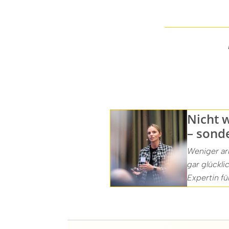
Nicht 
– sond
Weniger ar
gar glückli
Expertin fü