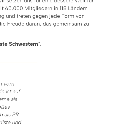
ir setzen uns für eine bessere Welt für
t 65,000 Mitgliedern in 118 Ländern
lung und treten gegen jede Form von
 die Freude daran, das gemeinsam zu
ste Schwestern
“.
in vom
n ist auf
rne als
roßes
ch als PR
liste und