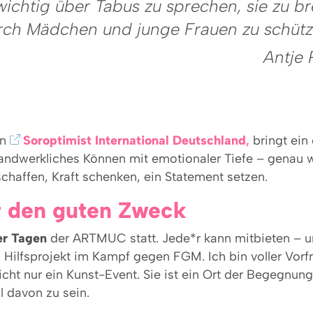
 wichtig über Tabus zu sprechen, sie zu b
ch Mädchen und junge Frauen zu schütz
Antje
on
Soroptimist International Deutschland
,
bringt ein
handwerkliches Können mit emotionaler Tiefe – genau wi
schaffen, Kraft schenken, ein Statement setzen.
r den guten Zweck
ier Tagen
der ARTMUC statt. Jede*r kann mitbieten – un
es Hilfsprojekt im Kampf gegen FGM. Ich bin voller Vor
icht nur ein Kunst-Event. Sie ist ein Ort der Begegnun
il davon zu sein.