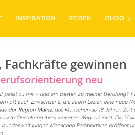
E
INSPIRATION
REISEN
OHOO
, Fachkräfte gewinnen
erufsorientierung neu
f passt zu mir – und am besten zu meiner Berufung? Fr
ern oft auch Erwachsene, die ihrem Leben eine neue R
 aus der Region Mainz
, das Menschen ab 18 Jahren Zeit 
sste Gestaltung ihres weiteren Weges bietet. Die Vision
ch bundesweit jungen Menschen Perspektiven eröffnet und
n.