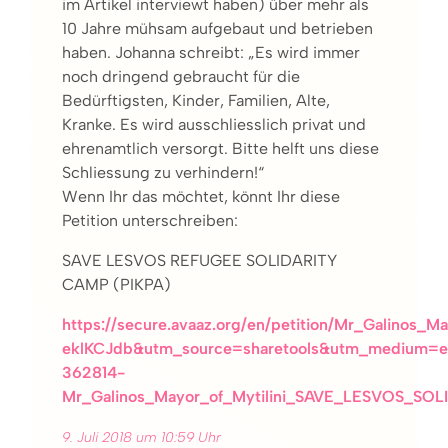
im Artikel interviewt haben) über mehr als
10 Jahre mühsam aufgebaut und betrieben
haben. Johanna schreibt: „Es wird immer
noch dringend gebraucht für die
Bedürftigsten, Kinder, Familien, Alte,
Kranke. Es wird ausschliesslich privat und
ehrenamtlich versorgt. Bitte helft uns diese
Schliessung zu verhindern!“
Wenn Ihr das möchtet, könnt Ihr diese
Petition unterschreiben:
SAVE LESVOS REFUGEE SOLIDARITY
CAMP (PIKPA)
https://secure.avaaz.org/en/petition/Mr_Galino
eklKCJdb&utm_source=sharetools&utm_medium=em
362814-
Mr_Galinos_Mayor_of_Mytilini_SAVE_LESVOS_S
9. Juli 2018 um 10:59 Uhr