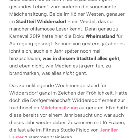
gesundes Leben“, zum anderen die sogenannte
Mädchensitzung. Beide im Kölner Westen, genauer
im
Stadtteil Widdersdorf
– ein Veedel, das so
mancher ohfamoose Leser kennt. Denn genau zu
Karneval 2019 hatte hier die Doku
#heimatland
für
Aufregung gesorgt. Schnee von gestern, ja; aber es
lohnt sich, auch ein Jahr später noch mal
hinzuschauen,
was in diesem Stadtteil alles geht
;
und eben nicht, wie Medien es ja gern tun, zu
brandmarken, was alles
nicht
geht.
Das zurückliegende Wochenende stand für
Widdersdorf ganz im Zeichen der Fröhlichkeit. Hatte
doch die Dorfgemeinschaft Widdersdorf erneut zur
traditionellen
Mädchensitzung
aufgerufen. Elke hatte
diese bereits vor einem Jahr besucht und war auch
dieses Jahr wieder dabei. Zusammen mit 16 Frauen,
die fast alle im Fitness Studio Fisico von
Jennifer
Lauter
zusammen trainieren.