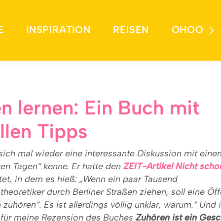
E
INSPIRATION
REISEN
OHOO
n lernen: Ein Buch mit
llen Tipps
sich mal wieder eine interessante Diskussion mit eine
ten Tagen“ kenne. Er hatte den
ZEIT-Artikel Nicht sch
et, in dem es hieß: „Wenn ein paar Tausend
eoretiker durch Berliner Straßen ziehen, soll eine Öff
 zuhören“. Es ist allerdings völlig unklar, warum.“ Und 
it für meine Rezension des Buches
Zuhören ist ein Ges