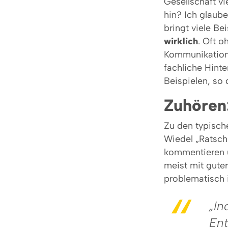
Gesellschaft v
hin? Ich glaub
bringt viele Be
wirklich
. Oft o
Kommunikations
fachliche Hint
Beispielen, so 
Zuhören
Zu den typische
Wiedel „Ratsch
kommentieren u
meist mit gute
problematisch is
„In
Ent