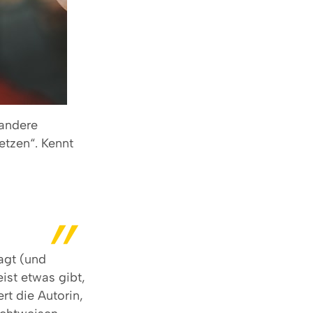
 andere
etzen“. Kennt
sagt (und
ist etwas gibt,
rt die Autorin,