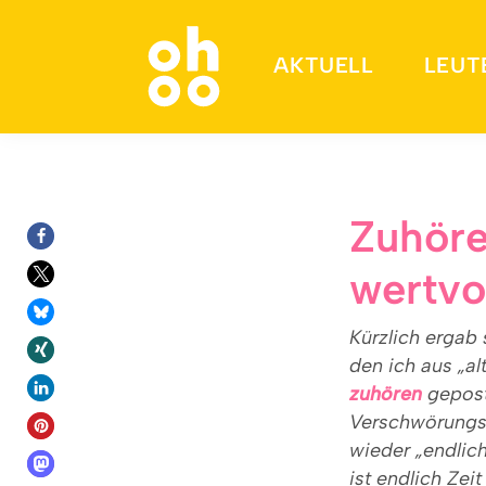
AKTUELL
LEUT
Suchen nach:
Zuhöre
wertvo
Kürzlich ergab 
den ich aus „al
zuhören
gepost
Verschwörungsth
wieder „endlich
ist endlich Ze