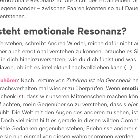
emotionale Resonanz für die Sicht des Erzählenden. S
egeneinander – zwischen Paaren könnten so auf Daue
entstehen.
steht emotionale Resonanz?
 Verstehen, schreibt Andrea Wiedel, reiche dafür nicht 
er auch emotional verstehen zu können, brauche es Si
in dich hineinzuversetzen, wie du dich fühlst und was d
von, ob ich es intellektuell nachvollziehen kann (…)
Zuhören
: Nach Lektüre von
Zuhören ist ein Geschenk
n
rächsverhalten mal wieder zu überprüfen. Wenn
emoti
schenk ist, dass wir unseren Mitmenschen machen kö
f achten, mein Gegenüber so zu verstehen, dass sie/er
lt. Die Welt mit den Augen des anderen zu sehen, ist 
Doch vielleicht hilft es gerade in diesen wilden Coron
viele Gedanken gegenüberstehen, Erlebnisse anderer s
ie sie nun einmal von diesen wahrgenommen werden.