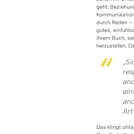
geht: Beziehun
Kommunikation d
durch Reden – 
gutes, einfühl
ihrem Buch, se
herzustellen. D
„Si
res
and
ein
and
Art
Das klingt ohfa