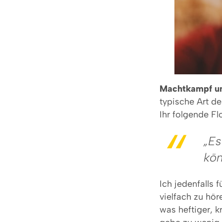
Machtkampf u
typische Art de
Ihr folgende Fl
„Es
kön
Ich jedenfalls 
vielfach zu hör
was heftiger, k