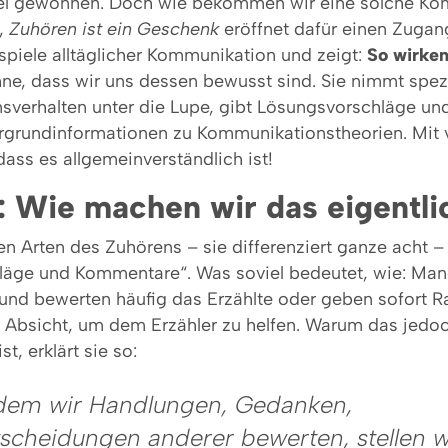
iel gewonnen. Doch wie bekommen wir eine solche K
e,
Zuhören ist ein Geschenk
eröffnet dafür einen Zugan
ispiele alltäglicher Kommunikation und zeigt:
So wirke
hne, dass wir uns dessen bewusst sind. Sie nimmt spez
verhalten unter die Lupe, gibt Lösungsvorschläge und
ergrundinformationen zu Kommunikationstheorien. Mit 
dass es allgemeinverständlich ist!
: Wie machen wir das eigentli
n Arten des Zuhörens – sie differenziert ganze acht –
läge und Kommentare“. Was soviel bedeutet, wie: M
nd bewerten häufig das Erzählte oder geben sofort R
r Absicht, um dem Erzähler zu helfen. Warum das jedo
t, erklärt sie so:
dem wir Handlungen, Gedanken,
scheidungen anderer bewerten, stellen w