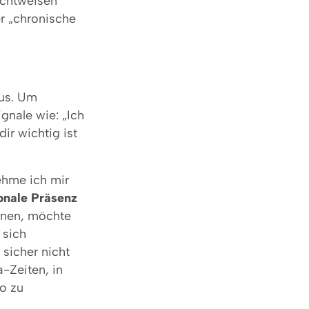
ichtweisen
r „chronische
aus. Um
gnale wie: „Ich
ir wichtig ist
ehme ich mir
onale Präsenz
nnen, möchte
 sich
sicher nicht
a-Zeiten, in
o zu