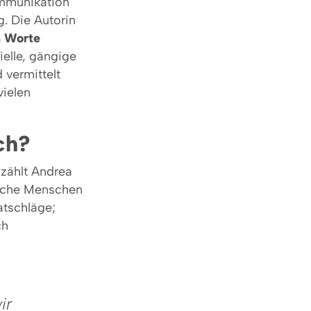
ommunikation
g. Die Autorin
n Worte
ielle, gängige
 vermittelt
vielen
ch?
 zählt Andrea
anche Menschen
atschläge;
ch
ir