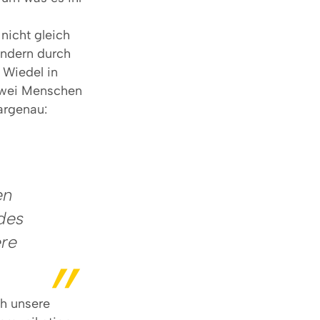
nicht gleich
ondern durch
 Wiedel in
zwei Menschen
aargenau:
en
 des
ere
ch unsere