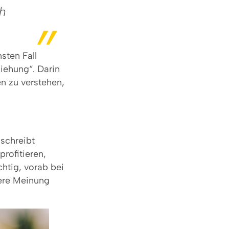
ch
sten Fall
iehung“. Darin
n zu verstehen,
 schreibt
rofitieren,
chtig, vorab bei
dere Meinung