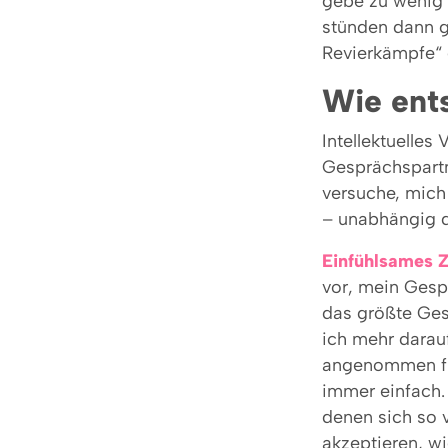
gebe zu wenig 
stünden dann g
Revierkämpfe“ 
Wie ent
Intellektuelles
Gesprächspartn
versuche, mich 
– unabhängig da
Einfühlsames 
vor, mein Gesp
das größte Ge
ich mehr darau
angenommen füh
immer einfach. 
denen sich so 
akzeptieren, w