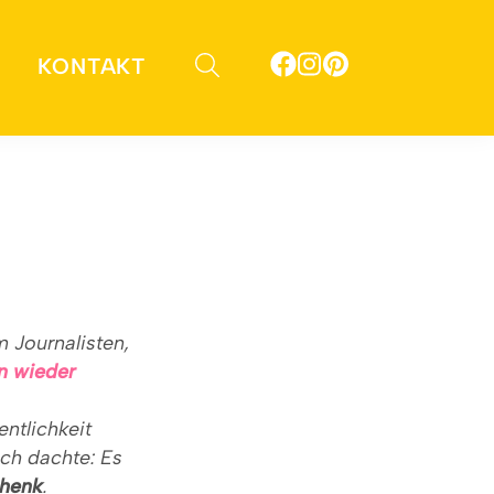
KONTAKT
m Journalisten,
on wieder
entlichkeit
ich dachte: Es
chenk
.