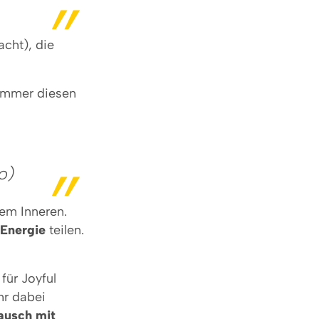
cht), die
 immer diesen
o)
em Inneren.
 Energie
teilen.
für Joyful
hr dabei
ausch mit