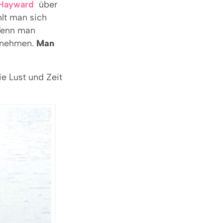
Hayward
über
lt man sich
 Wenn man
d nehmen.
Man
ie Lust und Zeit