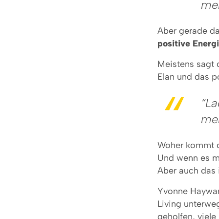
me
Aber gerade da
positive Energ
Meistens sagt 
Elan und das 
“La
men
Woher kommt d
Und wenn es mi
Aber auch das 
Yvonne Hayward
Living unterweg
geholfen, viele