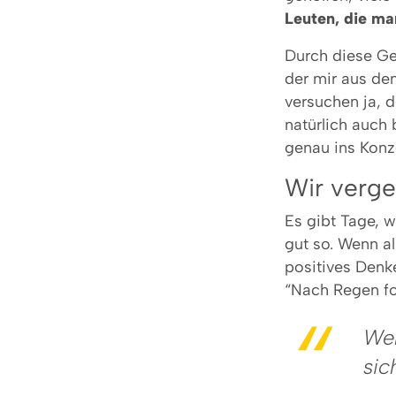
Leuten, die ma
Durch diese G
der mir aus de
versuchen ja, 
natürlich auch 
genau ins Konze
Wir verges
Es gibt Tage, 
gut so. Wenn a
positives Denke
“Nach Regen fo
Wer
sic