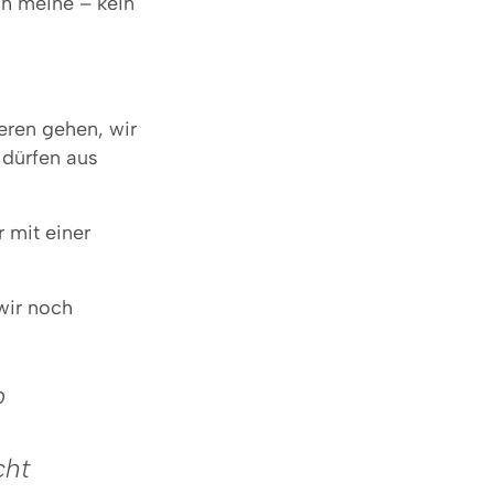
ch meine – kein
ieren gehen, wir
 dürfen aus
 mit einer
wir noch
o
cht