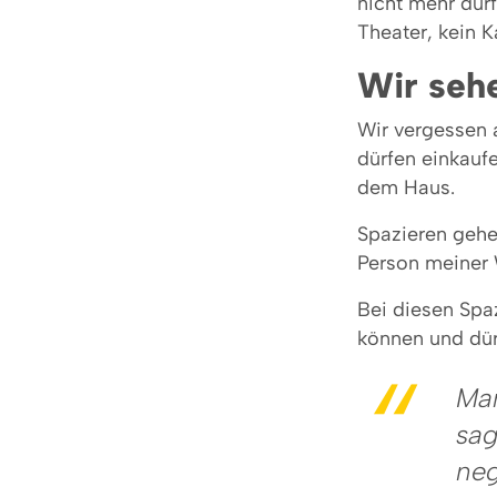
nicht mehr dürf
Theater, kein K
Wir sehe
Wir vergessen a
dürfen einkauf
dem Haus.
Spazieren gehe
Person meiner 
Bei diesen Spa
können und dür
Man
sag
neg