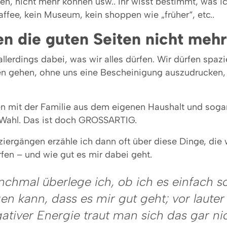
en, nicht mehr können usw.. Ihr wisst bestimmt, was i
affee, kein Museum, kein shoppen wie „früher“, etc..
n die guten Seiten nicht mehr
llerdings dabei, was wir alles dürfen. Wir dürfen spaz
en gehen, ohne uns eine Bescheinigung auszudrucken,
n mit der Familie aus dem eigenen Haushalt und sogar
Wahl. Das ist doch GROSSARTIG.
ziergängen erzähle ich dann oft über diese Dinge, die 
fen – und wie gut es mir dabei geht.
chmal überlege ich, ob ich es einfach s
en kann, dass es mir gut geht; vor lauter
ativer Energie traut man sich das gar ni