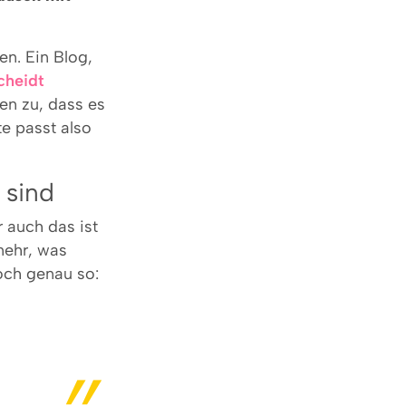
n. Ein Blog,
cheidt
en zu, dass es
te passt also
 sind
 auch das ist
mehr, was
doch genau so: