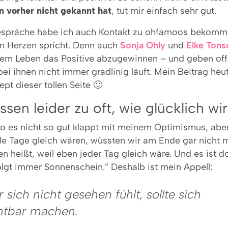
n vorher nicht gekannt hat
, tut mir einfach sehr gut.
espräche habe ich auch Kontakt zu ohfamoos bekomme
m Herzen spricht. Denn auch
Sonja Ohly
und
Elke Tons
dem Leben das Positive abzugewinnen – und geben off
bei ihnen nicht immer gradlinig läuft. Mein Beitrag heu
pt dieser tollen Seite 🙂
sen leider zu oft, wie glücklich wir
wo es nicht so gut klappt mit meinem Optimismus, aber
lle Tage gleich wären, wüssten wir am Ende gar nicht 
n heißt, weil eben jeder Tag gleich wäre. Und es ist 
lgt immer Sonnenschein.” Deshalb ist mein Appell:
 sich nicht gesehen fühlt, sollte sich
htbar machen.