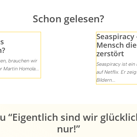
Schon gelesen?
Seaspiracy 
ls
Mensch die
n?
zerstört
ten, brauchen wir
Seaspiracy ist ei
r Martin Homola...
auf Netflix. Er ze
Bildern...
“Eigentlich sind wir glücklic
nur!”