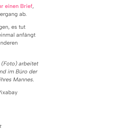
hr einen Brief
,
iergang ab.
gen, es tut
inmal anfängt
anderen
(Foto) arbeitet
und im Büro der
ihres Mannes.
Pixabay
t