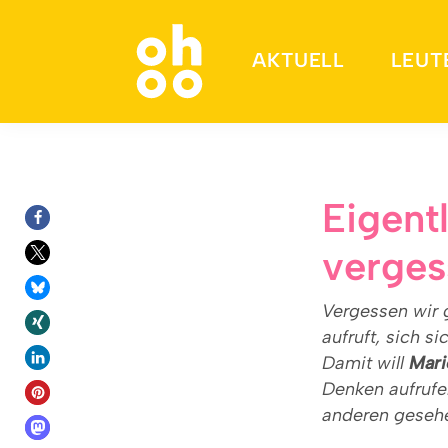
AKTUELL
LEUT
Suchen nach:
Eigentl
verges
Vergessen wir 
aufruft, sich s
Damit will
Mari
Denken aufrufe
anderen gesehe