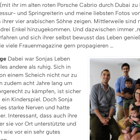
(mit ihr im alten roten Porsche Cabrio durch Dubai zu 
ressur- und Springreiterin und meine liebsten Fotos von 
n ihrer vier arabischen Söhne zeigen. Mittlerweile sind n
 drei Enkel hinzugekommen. Und dazwischen immer ‚m
rfahren und sich ihrer selbst bewusst das Leben genieß
ie viele Frauenmagazine gern propagieren …
ige
Dabei war Sonjas Leben
les andere als ruhig. Sich in
on einem Scheich nicht nur zu
n zudem acht Jahre lang um
orgerecht zu kämpfen, ist sicher
s ein Kinderspiel. Doch Sonja
ies starke Nerven und hatte
er. Interessant, dass auch ihre
r sie vor Ort unterstützte und
 wie vor ein sehr gutes