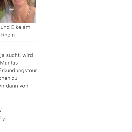
 und Elke am
Rhein
ja sucht, wird
h Mantas
Erkundungstour
ionen zu
wir dann von
i
hr