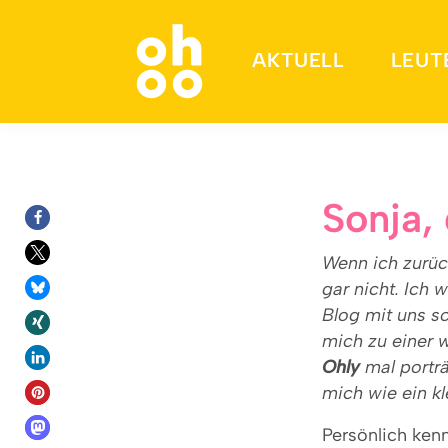
AKTUELL
LEUT
Suchen nach:
Sonja,
Wenn ich zurück
gar nicht. Ich 
Blog mit uns so
mich zu einer 
Ohly
mal porträ
mich wie ein k
Persönlich ken