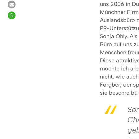
uns 2006 in Du
Münchner Firma
Auslandsbüro n
PR-Unterstützu
Sonja Ohly. Als
Büro auf uns z
Menschen freun
Diese attraktiv
möchte ich arb
nicht, wie auc
Forgber, der sp
sie beschreibt:
Son
Ch
geb