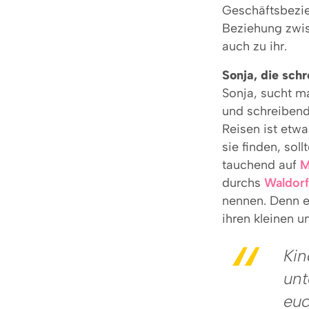
Geschäftsbezie
Beziehung zwis
auch zu ihr.
Sonja, die sch
Sonja, sucht ma
und schreibend
Reisen ist etwa
sie finden, sol
tauchend auf
M
durchs
Waldorf
nennen. Denn e
ihren kleinen u
Kin
unt
euc