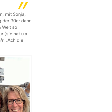
n, mit Sonja,
ng der 90er dann
n Welt so
r (sie hat u.a.
/r. „Ach die