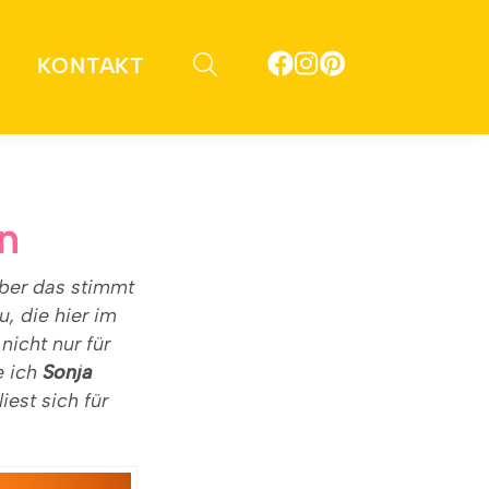
KONTAKT
n
Aber das stimmt
u, die hier im
nicht nur für
e ich
Sonja
iest sich für