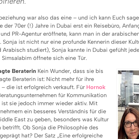
pirieren.
beziehung war also das eine – und ich kann Euch sage
e der 70er (!) Jahre in Dubai erst ein Reisebüro, Anfa
 und PR-Agentur eröffnete, kann man in der arabische
. Sonja ist nicht nur eine profunde Kennerin dieser Kultu
Arabisch studiert), Sonja kannte in Dubai gefühlt jede
 Simsalabim öffnete sich eine Tür.
ragte Beraterin
Kein Wunder, dass sie bis
agte Beraterin ist: Nicht mehr für ihre
– die ist erfolgreich verkauft. Für
Hornok
 Beratungsunternehmen für Kommunikation
 ist sie jedoch immer wieder aktiv. Mit
rnehmern ein besseres Verständnis für die
ddle East zu geben, besonders was Kultur
 betrifft. Ob Sonja die Philosophie des
eprägt hat? Der Satz „Eine erfolgreiche