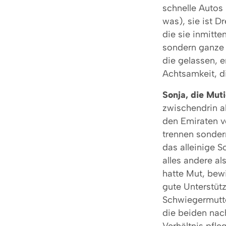
schnelle Autos 
was), sie ist D
die sie inmitte
sondern ganze
die gelassen, e
Achtsamkeit, d
Sonja, die Mut
zwischendrin al
den Emiraten v
trennen sonder
das alleinige S
alles andere al
hatte Mut, bew
gute Unterstütz
Schwiegermutte
die beiden nach