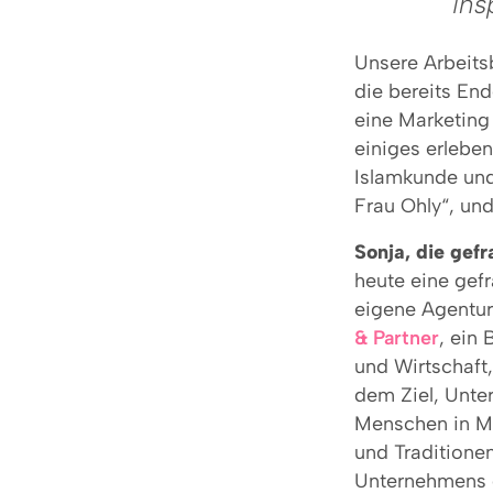
ins
Unsere Arbeits
die bereits End
eine Marketing
einiges erleben
Islamkunde und 
Frau Ohly“, und
Sonja, die gef
heute eine gefr
eigene Agentur 
& Partner
, ein
und Wirtschaft,
dem Ziel, Unte
Menschen in Mi
und Traditionen
Unternehmens g