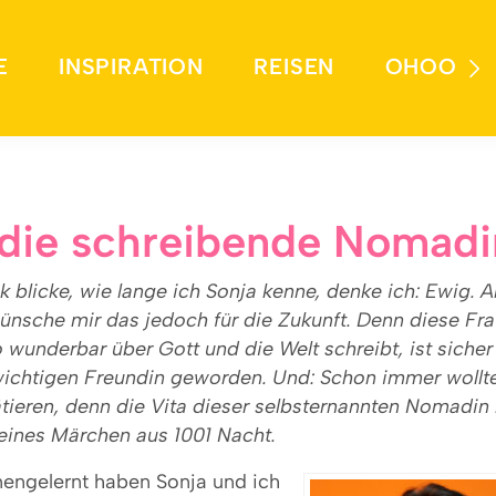
E
INSPIRATION
REISEN
OHOO
 die schreibende Nomadi
 blicke, wie lange ich Sonja kenne, denke ich: Ewig. 
wünsche mir das jedoch für die Zukunft. Denn diese Fra
 wunderbar über Gott und die Welt schreibt, ist sicher 
wichtigen Freundin geworden. Und: Schon immer wollt
tieren, denn die Vita dieser selbsternannten Nomadin l
leines Märchen aus 1001 Nacht.
nengelernt haben Sonja und ich