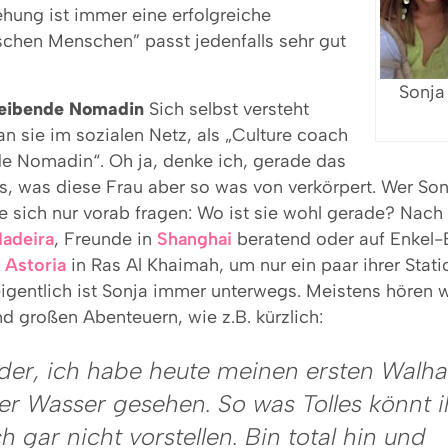
hung ist immer eine erfolgreiche
chen Menschen” passt jedenfalls sehr gut
Sonja
reibende Nomadin
Sich selbst versteht
n sie im sozialen Netz, als „Culture coach
e Nomadin“. Oh ja, denke ich, gerade das
s, was diese Frau aber so was von verkörpert. Wer Son
lte sich nur vorab fragen: Wo ist sie wohl gerade? Nac
adeira
, Freunde in
Shanghai
beratend oder auf Enkel-
 Astoria
in Ras Al Khaimah, um nur ein paar ihrer Stat
igentlich ist Sonja immer unterwegs. Meistens hören 
nd großen Abenteuern, wie z.B. kürzlich:
der, ich habe heute meinen ersten Walha
er Wasser gesehen. So was Tolles könnt i
h gar nicht vorstellen. Bin total hin und