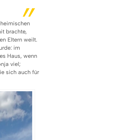
 heimischen
it brachte,
n Eltern weilt.
urde: im
hes Haus, wenn
ja viel;
ie sich auch für