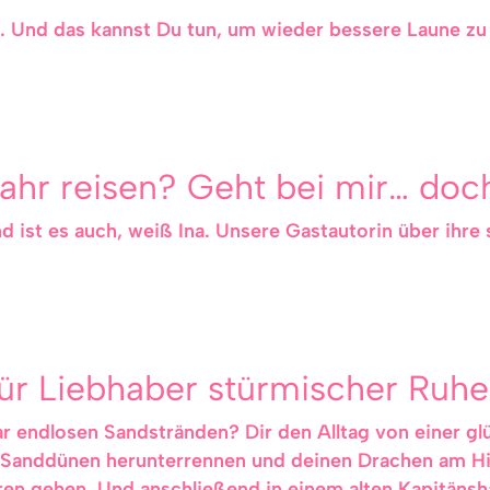
rt. Und das kannst Du tun, um wieder bessere Laune 
Jahr reisen? Geht bei mir… doch
d ist es auch, weiß Ina. Unsere Gastautorin über ihre 
für Liebhaber stürmischer Ruhe
r endlosen Sandstränden? Dir den Alltag von einer g
 Sanddünen herunterrennen und deinen Drachen am Hi
ren gehen. Und anschließend in einem alten Kapitäns