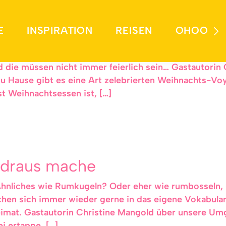
E
INSPIRATION
REISEN
OHOO
– Weihnachten hat so seine Traditionen. Nur sind die 
nd die müssen nicht immer feierlich sein… Gastautorin
u Hause gibt es eine Art zelebrierten Weihnachts-Vo
t Weihnachtsessen ist, […]
h draus mache
hnliches wie Rumkugeln? Oder eher wie rumbosseln,
hen sich immer wieder gerne in das eigene Vokabular
eimat. Gastautorin Christine Mangold über unsere Um
i ertappe, […]