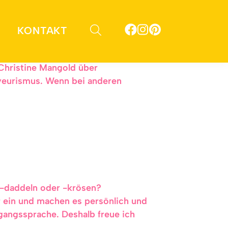
KONTAKT
nicht überall gleich. Fast jede
 Christine Mangold über
yeurismus. Wenn bei anderen
 -daddeln oder -krösen?
 ein und machen es persönlich und
gangssprache. Deshalb freue ich