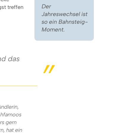
Der
st treffen
Jahreswechsel ist
so ein Bahnsteig-
Moment.
nd das
ndlerin,
 ohfamoos
rs gern
n, hat ein