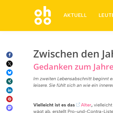
AKTUELL
LEUT
Suchen nach:
Zwischen den Ja
Gedanken zum Jahr
Im zweiten Lebensabschnitt beginnt 
leisere. Sie fühlt sich an wie ein inne
Vielleicht ist es das
Alter
,
vielleich
wägt ab, erstellt Pro-und-Contra-List