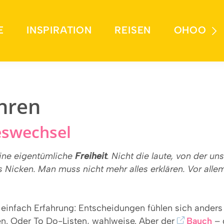
E
INSPIRATION
REISEN
OHOO
hren
eswechsel
eine eigentümliche
Freiheit
. Nicht die laute, von der un
res Nicken. Man muss nicht mehr alles erklären. Vor allem
t einfach Erfahrung: Entscheidungen fühlen sich ander
en. Oder To Do-Listen, wahlweise. Aber der
Bauch
– 