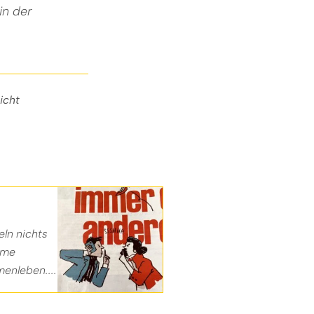
in der
icht
ln nichts
ame
enleben....