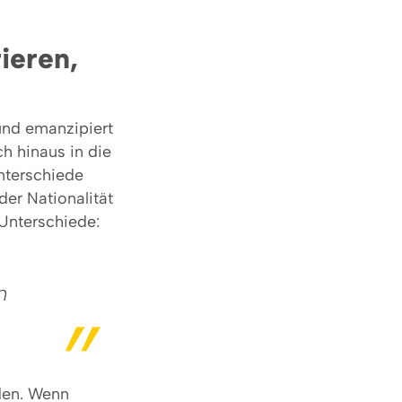
ieren,
und emanzipiert
ch hinaus in die
nterschiede
der Nationalität
Unterschiede:
n
den. Wenn