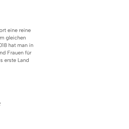
ort eine reine
im gleichen
2018 hat man in
und Frauen für
as erste Land
t