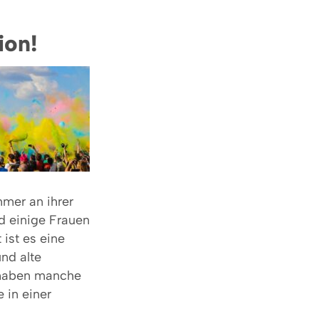
ion!
mer an ihrer
d einige Frauen
 ist es eine
nd alte
 haben manche
 in einer