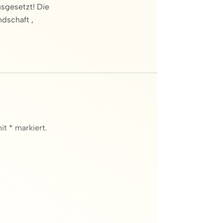
usgesetzt! Die
ndschaft ,
it * markiert.