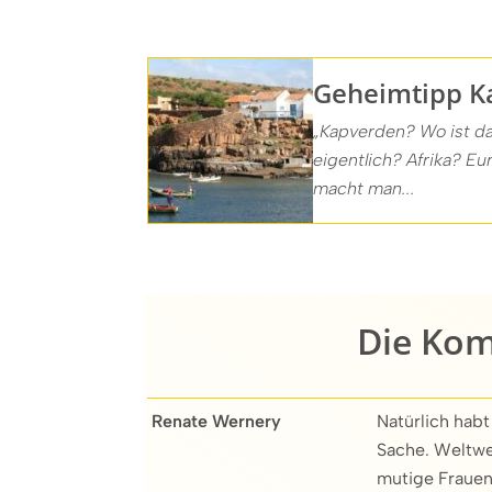
Geheimtipp K
„Kapverden? Wo ist d
eigentlich? Afrika? E
macht man...
Die Kom
Renate Wernery
Natürlich habt
Sache. Weltwei
mutige Frauen,