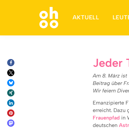
AKTUELL
LEUT
Suchen nach:
Jeder 
Am 8. März ist
Beitrag über Fr
Wir feiern Div
Emanzipierte F
erreicht. Dazu
Frauenpfad
in 
deutschen
Ast