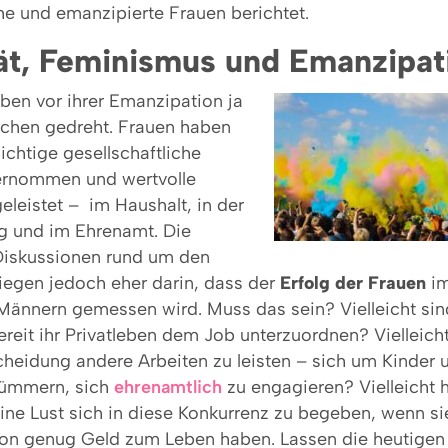
he und emanzipierte Frauen berichtet.
ät, Feminismus und Emanzipat
ben vor ihrer Emanzipation ja
chen gedreht. Frauen haben
chtige gesellschaftliche
ernommen und wertvolle
geleistet – im Haushalt, in der
g und im Ehrenamt. Die
Diskussionen rund um den
liegen jedoch eher darin, dass der
Erfolg der Frauen
im
 Männern gemessen wird. Muss das sein? Vielleicht sin
ereit ihr Privatleben dem Job unterzuordnen? Vielleicht
heidung andere Arbeiten zu leisten – sich um Kinder u
ümmern, sich
ehrenamtlich
zu engagieren? Vielleicht
ne Lust sich in diese Konkurrenz zu begeben, wenn sie
tion genug Geld zum Leben haben. Lassen die heutigen